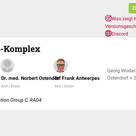
Z
Was zeigt 
Versionsgesch
Discord
-Komplex
Georg Wodarz
Ostendorf + 
Dr. med. Norbert Ostendorf
Dr. Frank Antwerpes
Arzt | Ärztin
Arzt | Ärztin
tion Group C, RAD4