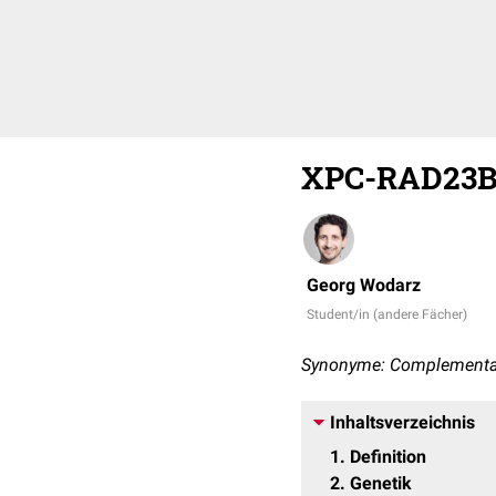
XPC-RAD23B
Georg Wodarz
Student/in (andere Fächer)
Synonyme: Complementa
Inhaltsverzeichnis
1
Definition
2
Genetik