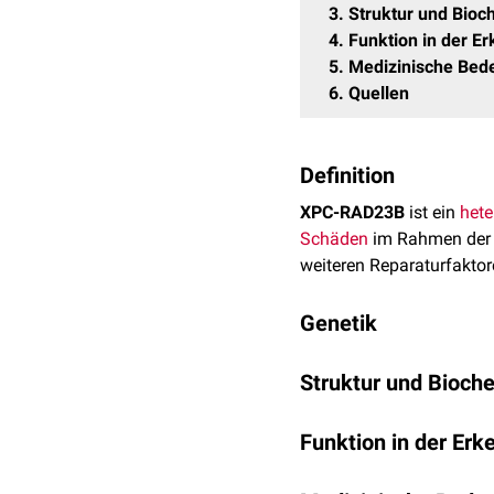
3
Struktur und Bioc
4
Funktion in der 
5
Medizinische Bed
6
Quellen
Definition
XPC-RAD23B
ist ein
hete
Schäden
im Rahmen de
weiteren Reparaturfaktor
Genetik
Genname
Struktur und Bioch
XPC besitzt zwei
Domän
XPC
Funktion in der Er
Domäne (BHD1), die den
RAD23B
bindet zwei
Nukleotide
, 
Der XPC-RAD23B-Komplex 