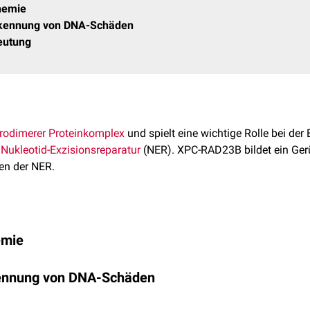
hemie
Erkennung von DNA-Schäden
eutung
rodimerer
Proteinkomplex
und spielt eine wichtige Rolle bei de
r
Nukleotid-Exzisionsreparatur
(NER). XPC-RAD23B bildet ein Gerü
en der NER.
Genlokus
Ex
emie
en
, die die Schadenserkennung vermitteln: Eine sequenzunspez
3p25.1
18
kennung von DNA-Schäden
 Komplex an der DNA verankert und eine doppelte β-Haipin-D
9q31.2
12
die sich gegenüber der Beschädigung befinden. RAD23B besitzt 
erkennt nicht direkt den DNA-Schaden, sondern bindet an Aus
[
1
]