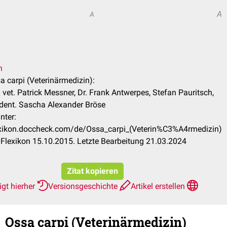
A
A
n
sa carpi (Veterinärmedizin):
vet. Patrick Messner, Dr. Frank Antwerpes, Stefan Pauritsch,
dent. Sascha Alexander Bröse
nter:
lexikon.doccheck.com/de/Ossa_carpi_(Veterin%C3%A4rmedizin)
Flexikon 15.10.2015. Letzte Bearbeitung 21.03.2024
Zitat kopieren
gt hierher
Versionsgeschichte
Artikel erstellen
Ossa carpi (Veterinärmedizin)