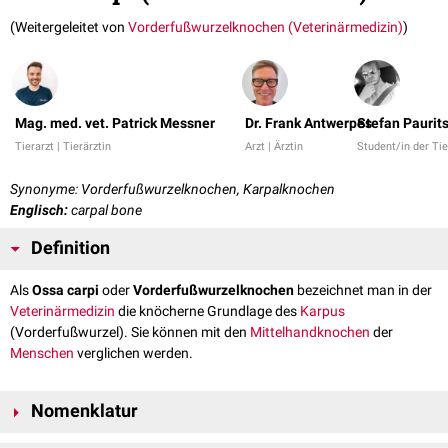
(Weitergeleitet von
Vorderfußwurzelknochen (Veterinärmedizin)
)
Mag. med. vet. Patrick Messner
Dr. Frank Antwerpes
Stefan Paurit
Tierarzt | Tierärztin
Arzt | Ärztin
Student/in der Ti
Synonyme: Vorderfußwurzelknochen, Karpalknochen
Englisch:
carpal bone
Definition
Als
Ossa carpi
oder
Vorderfußwurzelknochen
bezeichnet man in der
Veterinärmedizin
die knöcherne Grundlage des
Karpus
(Vorderfußwurzel). Sie können mit den
Mittelhandknochen
der
Menschen
verglichen werden.
Nomenklatur
Wie in der
Humanmedizin
werden die Ossa carpi in eine
proximale