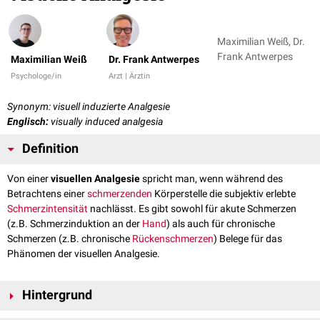
Maximilian Weiß, Dr.
Frank Antwerpes
Maximilian Weiß
Dr. Frank Antwerpes
Psychologe/in
Arzt | Ärztin
Synonym: visuell induzierte Analgesie
Englisch:
visually induced analgesia
Definition
Von einer
visuellen Analgesie
spricht man, wenn während des
Betrachtens einer
schmerzenden
Körperstelle die subjektiv erlebte
Schmerzintensität
nachlässt. Es gibt sowohl für akute Schmerzen
(z.B. Schmerzinduktion an der
Hand
) als auch für chronische
Schmerzen (z.B. chronische
Rückenschmerzen
) Belege für das
Phänomen der visuellen Analgesie.
Hintergrund
Eine visuelle Analgesie ist nicht von der direkten Sichtbarkeit der