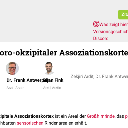
Zit
Was zeigt hie
Versionsgeschic
Discord
oro-okzipitaler Assoziationskort
Dr. Frank Antwerpes
Bijan Fink
Arzt | Ärztin
Arzt | Ärztin
ipitale Assoziationskortex
ist ein Areal der
Großhirnrinde
, das
p
chbarten
sensorischen
Rindenarealen erhält.