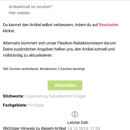
Virusoide zählen zu den
subzellulären Erregern
.
Virusoide kommen, genau wie die autonom replizierenden
Viroide
,
Artikelinhalt ist veraltet?
hauptsächlich als
Krankheitserreger
bei Pflanzen (z.B. Tomaten,
Hier melden
Zitrusfrüchte, Kartoffeln) vor.
Das wichtigste
humanpathogene
Virusoid ist das
Hepatitis-D-Virus
Du kannst den Artikel selbst verbessern, indem du auf
Bearbeiten
(
Gattung
Deltavirus
,
Familie
Picornaviridae
). Das
Hepatitis-B-Virus
klickst.
fungiert hierbei als Helfervirus. Daher kann eine
Hepatitis-D-Infektion
nur
bei gleichzeitiger
Infektion
mit
Hepatitis B
auftreten.
Alternativ kümmert sich unser Flexikon-Redaktionsteam darum.
Deine zusätzlichen Angaben helfen uns, den Artikel schnell und
vollständig zu aktualisieren:
500
Zeichen verbleibend. Mindestens 5 Zeichen benötigt.
Absenden
Stichworte:
Organismus
,
Subzellulärer Erreger
Fachgebiete:
Virologie
Letzter Edit:
Wichtiger Hinweis zu diesem Artikel
14.10.2019, 17:39