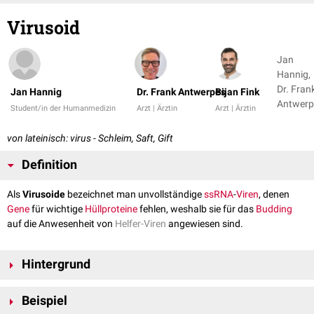
Virusoid
Jan
Hannig,
Dr. Fran
Jan Hannig
Dr. Frank Antwerpes
Bijan Fink
Antwerp
Student/in der Humanmedizin
Arzt | Ärztin
Arzt | Ärztin
+ 1
von lateinisch: virus - Schleim, Saft, Gift
Definition
Als
Virusoide
bezeichnet man unvollständige
ssRNA
-
Viren
, denen
Gene
für wichtige
Hüllproteine
fehlen, weshalb sie für das
Budding
auf die Anwesenheit von
Helfer-Viren
angewiesen sind.
Hintergrund
Im Gegensatz zu
Satellitenviren
können Virusoide unabhängig von dem
Beispiel
Helfer-Virus ihr Genom und ihre Virusproteine synthetisieren.