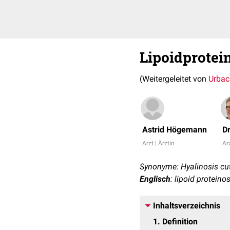
Lipoidprotei
(Weitergeleitet von
Urbac
Astrid Högemann
D
Arzt | Ärztin
Arz
Synonyme: Hyalinosis cu
Englisch
: lipoid proteino
Inhaltsverzeichnis
1
Definition