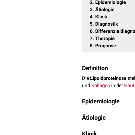
2
Epidemiologie
3
Ätiologie
4
Klinik
5
Diagnostik
6
Differenzialdiagn
7
Therapie
8
Prognose
Definition
Die
Lipoidproteinose
stel
und
Kollagen
in der
Haut
Epidemiologie
Es handelt sich um eine 
Ätiologie
aufweist.
Die Ätiologie ist noch nic
Klinik