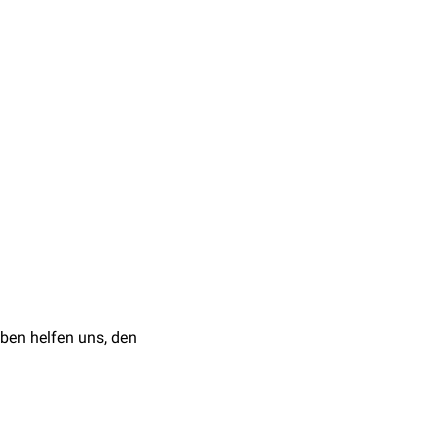
öberung und eine
gie
gestellt.
tchen an der normalen
.
s
bei
Protoporphyria
 möglich, wobei diese zu
mygdala
kommen, durch
ie Reaktion auf
de
exzidiert
.
rfolgt.
ben helfen uns, den