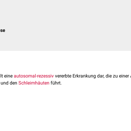
ose
lt eine
autosomal-rezessiv
vererbte Erkrankung dar, die zu eine
und den
Schleimhäuten
führt.
seltene Erkrankung, die in der Kindheit beginnt und keine Geschl
ht geklärt.