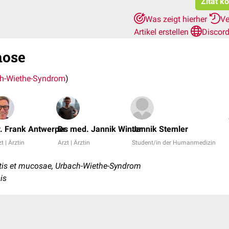
Zitat k
Was zeigt hierher
Ve
Artikel erstellen
Discor
nose
h-Wiethe-Syndrom
)
r. Frank Antwerpes
Dr. med. Jannik Winter
Jannik Stemler
t | Ärztin
Arzt | Ärztin
Student/in der Humanmedizin
tis et mucosae, Urbach-Wiethe-Syndrom
sis