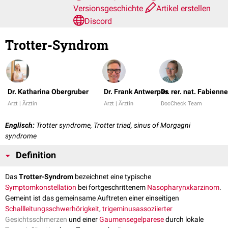
Versionsgeschichte
Artikel erstellen
Discord
Trotter-Syndrom
Dr. Katharina Obergruber
Dr. Frank Antwerpes
Dr. rer. nat. Fabienn
Arzt | Ärztin
Arzt | Ärztin
DocCheck Team
Englisch:
Trotter syndrome, Trotter triad, sinus of Morgagni
syndrome
Definition
Das
Trotter-Syndrom
bezeichnet eine typische
Symptomkonstellation
bei fortgeschrittenem
Nasopharynxkarzinom
.
Gemeint ist das gemeinsame Auftreten einer einseitigen
Schallleitungsschwerhörigkeit
,
trigeminusassoziierter
Gesichtsschmerzen
und einer
Gaumensegelparese
durch lokale