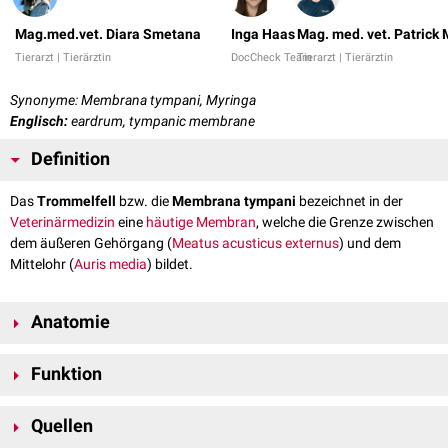
Mag.med.vet. Diara Smetana
Inga Haas
Mag. med. vet. Patrick
Tierarzt | Tierärztin
DocCheck Team
Tierarzt | Tierärztin
Synonyme: Membrana tympani, Myringa
Englisch:
eardrum, tympanic membrane
Definition
Das
Trommelfell
bzw. die
Membrana tympani
bezeichnet in der
Veterinärmedizin
eine
häutige
Membran
, welche die Grenze zwischen
dem äußeren Gehörgang (
Meatus acusticus externus
) und dem
Mittelohr (
Auris media
) bildet.
Anatomie
Die Membrana typani ist in die Öffnung zum Mittelohr, den
Anulus
Funktion
tympanicus
, eingespannt und tierartlich unterschiedlich schräg
ventromedial
geneigt. Ihre Grundlage bildet eine
bindegewebige
Das Trommelfell dient der Umwandlung von Luftschwingungen in
Eigenschicht (Stratum proprium), die außen von der
Haut
des
Quellen
mechanische
Schwingungen. Es überträgt die zugeleiteten
Schallwellen
Gehörgangs (Stratum cutaneum) und innen von der