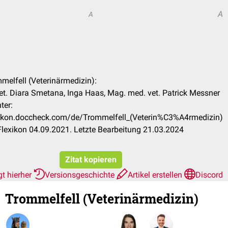
A
A
mmelfell (Veterinärmedizin):
t. Diara Smetana, Inga Haas, Mag. med. vet. Patrick Messner
ter:
exikon.doccheck.com/de/Trommelfell_(Veterin%C3%A4rmedizin)
lexikon 04.09.2021. Letzte Bearbeitung 21.03.2024
Zitat kopieren
t hierher
Versionsgeschichte
Artikel erstellen
Discord
Trommelfell (Veterinärmedizin)