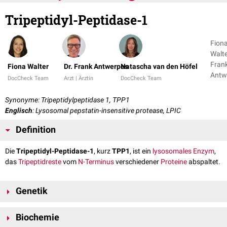
Tripeptidyl-Peptidase-1
Fion
Walte
Fran
Fiona Walter
Dr. Frank Antwerpes
Natascha van den Höfel
Antw
DocCheck Team
Arzt | Ärztin
DocCheck Team
+ 1
Synonyme: Tripeptidylpeptidase 1, TPP1
Englisch
: Lysosomal pepstatin-insensitive protease, LPIC
Definition
Die
Tripeptidyl-Peptidase-1
, kurz
TPP1
, ist ein
lysosomales
Enzym
,
das
Tripeptidreste
vom
N-Terminus
verschiedener
Proteine
abspaltet.
Genetik
Die Tripeptidyl-Peptidase-1 wird durch das TPP1-
Gen
auf
Chromosom
11
Biochemie
am
Genlokus
11p15.4
kodiert
.