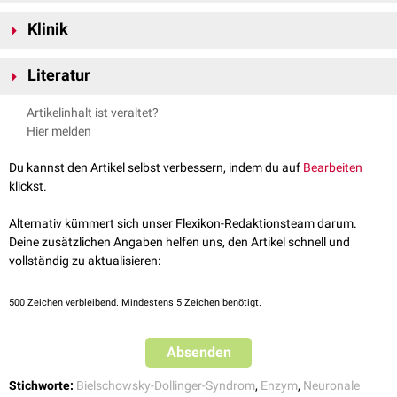
Die Tripeptidyl-Peptidase-1 wird aus dem inaktiven
Proenzym
pro-TPP1
Klinik
synthetisiert
. Dieses Proenzym enthält ein zusätzliches Segment, das zur
Aktivierung des Enzyms abgespalten werden muss. Dieser und
Mutationen
im TTP1-Gen führen zur Expression defekter
zusätzliche Verarbeitungsschritte finden in den Lysosomen statt.
Literatur
Enzymvarianten mit reduzierter Aktivität oder vollständigem
Aktivitätsverlust. Eine dadurch ausgelöste Erkrankung ist das
National Library of Medicine - TPP1 gene
, abgerufen am
Artikelinhalt ist veraltet?
Bielschowsky-Dollinger-Syndrom
, bei dem es zu einer Ablagerung von
29.11.2021
Hier melden
wachsartigen
Ceroid-Lipofuszinen
, insbesondere in
Nervenzellen
,
idw - Informationsdienst Wissenschaft Internationale Studie:
kommt.
Weltweit erste Therapiemöglichkeit für Kinderdemenz CLN2
Du kannst den Artikel selbst verbessern, indem du auf
Bearbeiten
entwickelt
, abgerufen am 29.11.2021
klickst.
Guhaniyogi et a.
Crystal structure and autoactivation pathway of the
precursor form of human tripeptidyl-peptidase 1, the enzyme
Alternativ kümmert sich unser Flexikon-Redaktionsteam darum.
deficient in late infantile ceroid lipofuscinosis
, The Journal of
Deine zusätzlichen Angaben helfen uns, den Artikel schnell und
biological chemistry, 2009
vollständig zu aktualisieren:
500
Zeichen verbleibend. Mindestens 5 Zeichen benötigt.
Absenden
Stichworte:
Bielschowsky-Dollinger-Syndrom
,
Enzym
,
Neuronale