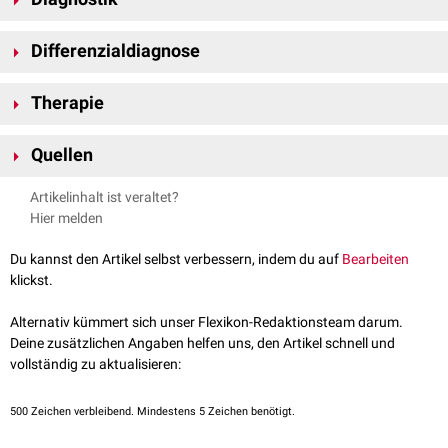
Läsion
mit einem
zentralen
Porus, aus dem manchmal einzelne Härchen
wachsen. Der Tumor wird bis zu 1 cm groß.
Die Diagnose erfolgt durch eine
Biopsie
.
Histopathologisch
zeigen sich
Differenzialdiagnose
dilatierte Haarfollikel mir zentralem
Hornmaterial
oder
Vellushaaren
.
Teils findet sich
talgdrüsiges
Material.
Riesenpore
("dilated pore of Winer")
Therapie
Haarscheidenakanthom
Trichoepitheliom
Das Trichofollikulom wird knapp im Gesunden
exzidiert
.
Basalzellkarzinom
Quellen
melanozytärer Naevus
dermnetnz.org –
Trichofolliculoma
, abgerufen am 10.09.2024
Artikelinhalt ist veraltet?
Altmeyers Enzyklopädie –
Trichofollikulom
, abgerufen am
Hier melden
10.09.2024
Du kannst den Artikel selbst verbessern, indem du auf
Bearbeiten
klickst.
Alternativ kümmert sich unser Flexikon-Redaktionsteam darum.
Deine zusätzlichen Angaben helfen uns, den Artikel schnell und
vollständig zu aktualisieren:
500
Zeichen verbleibend. Mindestens 5 Zeichen benötigt.