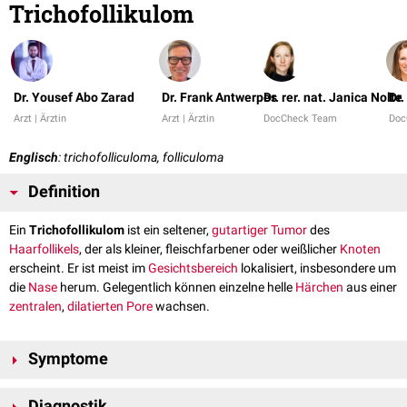
Trichofollikulom
Dr. Yousef Abo Zarad
Dr. Frank Antwerpes
Dr. rer. nat. Janica Nolte
Dr
Arzt | Ärztin
Arzt | Ärztin
DocCheck Team
Doc
Englisch
: trichofolliculoma, folliculoma
Definition
Ein
Trichofollikulom
ist ein seltener,
gutartiger
Tumor
des
Haarfollikels
, der als kleiner, fleischfarbener oder weißlicher
Knoten
erscheint. Er ist meist im
Gesichtsbereich
lokalisiert, insbesondere um
die
Nase
herum. Gelegentlich können einzelne helle
Härchen
aus einer
zentralen
,
dilatierten
Pore
wachsen.
Symptome
Das Trichofollikulom zeigt sich als kleine, gut abgrenzbare,
noduläre
Diagnostik