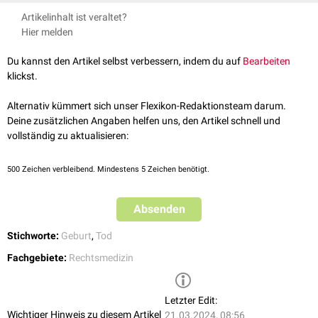
Geburtsurkunde und einen
Totenschein
.
Totgeburten können sehr verschiedene Ursachen haben. Dazu zählen
Artikelinhalt ist veraltet?
unter anderem:
Hier melden
Fehlbildungen
Chromosomenaberrationen
Du kannst den Artikel selbst verbessern, indem du auf
Bearbeiten
Bakterielle
Infektionen
klickst.
Vorzeitige Plazentalösung
Traumen
Alternativ kümmert sich unser Flexikon-Redaktionsteam darum.
Maternaler
Diabetes mellitus
Deine zusätzlichen Angaben helfen uns, den Artikel schnell und
Eklampsie
vollständig zu aktualisieren:
Drogenabusus
500
Zeichen verbleibend. Mindestens 5 Zeichen benötigt.
Absenden
Stichworte:
Geburt
,
Tod
Fachgebiete:
Rechtsmedizin
Letzter Edit:
Wichtiger Hinweis zu diesem Artikel
21.03.2024, 08:56