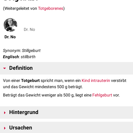
(Weitergeleitet von
Totgeborenes
)
Dr. No
Dr. No
Synonym: Stillgeburt
Englisch
: stillbirth
Definition
Von einer
Totgeburt
spricht man, wenn ein
Kind
intrauterin
verstirbt
und das Gewicht mindestens 500 g beträgt.
Beträgt das Gewicht weniger als 500 g, liegt eine
Fehlgeburt
vor.
Hintergrund
Eine Totgeburt ist in Deutschland
meldepflichtig
und unterliegt der
Ursachen
Bestattungspflicht
. Die Eltern erhalten für das totgeborene Kind eine