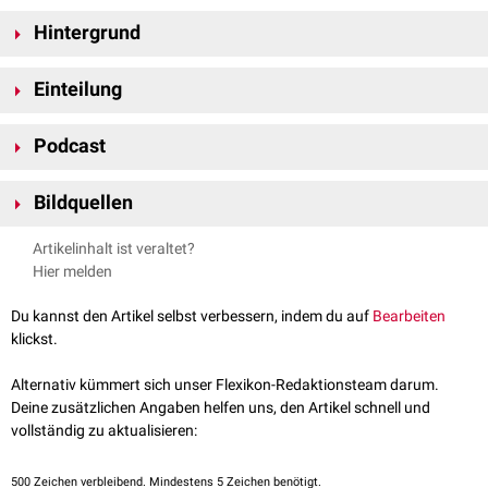
Hintergrund
Die Abgrenzung zwischen PNS und ZNS ist rein
topografisch
. Funktionell
Einteilung
gesehen sind sie keine eigenständigen Systeme. Bei den
motorischen
Nerven liegen die Nervenzellen zum Beispiel mit ihrem Zellkörper im ZNS,
Das periphere Nervensystem lässt sich wie folgt weiter unterteilen:
während sich ihr Nervenzellfortsatz (
Axon
) im PNS befindet. Umgekehrt
Podcast
somatisches Nervensystem
(willkürliches Nervensystem)
befindet sich bei
sensiblen
Nerven der Nervenzellkörper oft im PNS,
vegetatives Nervensystem
(unwillkürliches Nervensystem)
während der Fortsatz in das ZNS zieht.
Bildquellen
sympathisches Nervensystem
(Sympathikus)
parasympathisches Nervensystem
(Parasympathikus)
Bildquelle Podcast (Nervenzelle): © canacrtrk /
Pexels
enterisches Nervensystem
(ENS)
Artikelinhalt ist veraltet?
Bildquelle Podcast (Nervensystem): Gatewood/
Unsplash
Hier melden
Du kannst den Artikel selbst verbessern, indem du auf
Bearbeiten
klickst.
FlexTalk – Nervensystem
Alternativ kümmert sich unser Flexikon-Redaktionsteam darum.
Deine zusätzlichen Angaben helfen uns, den Artikel schnell und
vollständig zu aktualisieren:
500
Zeichen verbleibend. Mindestens 5 Zeichen benötigt.