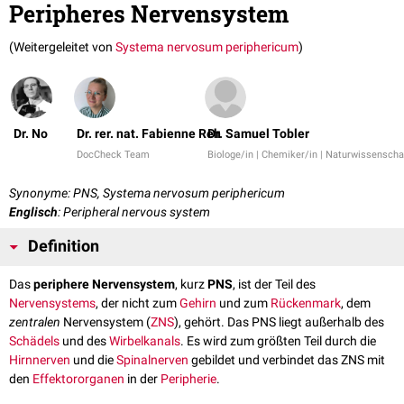
Peripheres Nervensystem
(Weitergeleitet von
Systema nervosum periphericum
)
Dr. No
Dr. rer. nat. Fabienne Reh
Dr. Samuel Tobler
DocCheck Team
Biologe/in | Chemiker/in | Naturwissenschaf
Synonyme: PNS, Systema nervosum periphericum
Englisch
: Peripheral nervous system
Definition
Das
periphere Nervensystem
, kurz
PNS
, ist der Teil des
Nervensystems
, der nicht zum
Gehirn
und zum
Rückenmark
, dem
zentralen
Nervensystem (
ZNS
), gehört. Das PNS liegt außerhalb des
Schädels
und des
Wirbelkanals
. Es wird zum größten Teil durch die
Hirnnerven
und die
Spinalnerven
gebildet und verbindet das ZNS mit
den
Effektororganen
in der
Peripherie
.