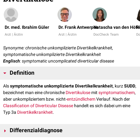
Dr. med. Ibrahim Güler
Dr. Frank Antwerpes
Natascha van den Höfe
F
Arzt | Ärztin
Arzt | Ärztin
DocCheck Team
D
Synonyme: chronische unkomplizierte Divertikelkrankheit,
symptomatische unkomplizierte Divertikelkrankheit
Englisch
: symptomatic uncomplicated diverticular disease
Definition
Als
symptomatische unkomplizierte Divertikelkrankheit
, kurz
SUDD
,
bezeichnet man eine chronische
Divertikulose
mit
symptomatischem
,
aber unkompliziertem bzw. nicht-
entzündlichem
Verlauf. Nach der
Classification of Diverticular Disease
handelt es sich dabei um eine
Typ 3a
Divertikelkrankheit
.
Differenzialdiagnose