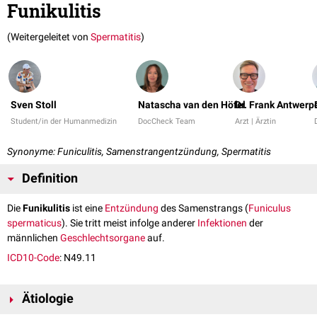
Funikulitis
(Weitergeleitet von
Spermatitis
)
Sven Stoll
Natascha van den Höfel
Dr. Frank Antwerp
Student/in der Humanmedizin
DocCheck Team
Arzt | Ärztin
Synonyme: Funiculitis, Samenstrangentzündung, Spermatitis
Definition
Die
Funikulitis
ist eine
Entzündung
des Samenstrangs (
Funiculus
spermaticus
). Sie tritt meist infolge anderer
Infektionen
der
männlichen
Geschlechtsorgane
auf.
ICD10-Code
: N49.11
Ätiologie