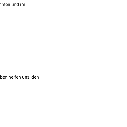
nnten und im
Überreste der
Hertwig-
ithelialen Überreste zur
iert.
ben helfen uns, den