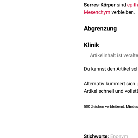
Serres-Körper
sind
epith
Mesenchym
verbleiben.
Abgrenzung
Serres-Körper sind nicht
Klinik
Epithelscheide
zwischen 
Bei
Artikelinhalt ist veralt
Entzündungen
oder
T
Proliferation
angeregt wer
Du kannst den Artikel se
Alternativ kümmert sich
Artikel schnell und vollst
500
Zeichen verbleibend. Mindes
Stichworte:
Eponym