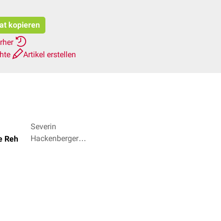
tat kopieren
erher
chte
Artikel erstellen
Severin
Hackenberger,
ne Reh
Dr. Frank
Antwerpes + 2