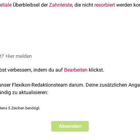
eliale
Überbleibsel der
Zahnleiste
, die nicht
resorbiert
werden ko
 zu verwechseln mit den
Malassez-Epithelresten
, die epitheliale 
innerem und äußerem Schmelzepithel sind.
et?
raumata
Hier melden
in der nahen Umgebung der Serres-Körper, können die ep
den. Sie sind mit der Entstehung von
Zysten
oder
Fisteln
assozi
lbst verbessern, indem du auf
Bearbeiten
klickst.
 unser Flexikon-Redaktionsteam darum. Deine zusätzlichen Anga
ändig zu aktualisieren:
tens 5 Zeichen benötigt.
Absenden