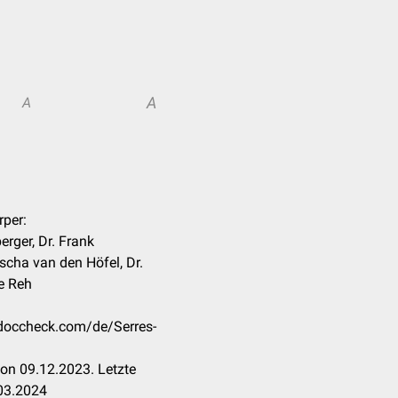
A
A
rper:
rger, Dr. Frank
scha van den Höfel, Dr.
ne Reh
n.doccheck.com/de/Serres-
on 09.12.2023. Letzte
03.2024