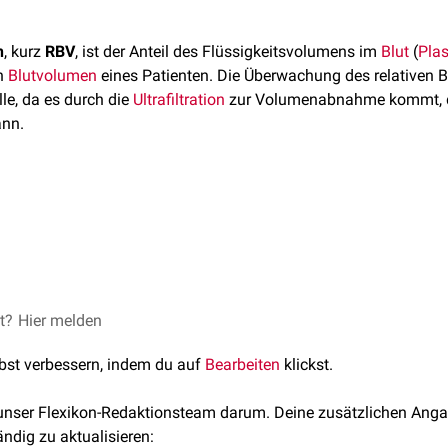
n
, kurz
RBV
, ist der Anteil des Flüssigkeitsvolumens im
Blut
(
Pla
n
Blutvolumen
eines Patienten. Die Überwachung des relativen B
le, da es durch die
Ultrafiltration
zur Volumenabnahme kommt, d
ann.
 des Patienten zu Beginn der Behandlung wird als 100 % definier
BVM) wird das RBV im Verlauf der Therapie kontinuierlich übe
en Anstieg der
Dichte
und des
Hämoglobingehalts
. Diese Verän
n, bei dem
symptomatische
Episoden
auftreten, wird als
kritisch
sensoren
detektiert werden.
Wert variiert individuell, der
Mittelwert
liegt bei etwa 88 %.
et?
e: BVM – Blutvolumenmonitor. Verbesserte Kreislaufstabilität d
Hier melden
ration
, abgerufen am 28.11.2024
lbst verbessern, indem du auf
Bearbeiten
klickst.
 unser Flexikon-Redaktionsteam darum. Deine zusätzlichen Anga
ändig zu aktualisieren: