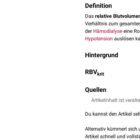
Definition
Das
relative Blutvolume
Verhältnis zum gesamte
der
Hämodialyse
eine Rol
Hypotension
auslösen k
Hintergrund
Das relative Blutvolumen
RBV
Blutvolumenmonitoring
(
krit
RBV zeigt sich durch ein
Das relative Blutvolume
Ultraschall
- oder
Infrarot
Quellen
(RBV
) bezeichnet. Der 
krit
Artikelinhalt ist veralt
Fresenius Medical Car
Regelung der Ultrafilt
Du kannst den Artikel se
Alternativ kümmert sich
Artikel schnell und vollst