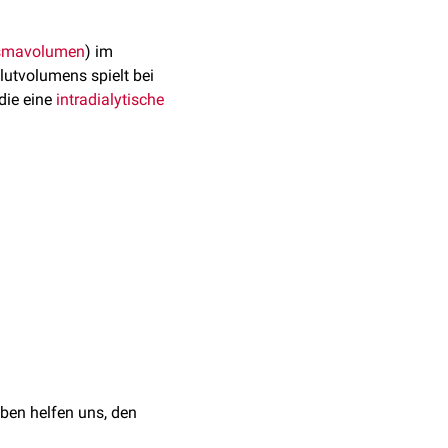
smavolumen
) im
lutvolumens spielt bei
ie eine
intradialytische
t. Mittels
rwacht. Eine Abnahme des
derung können durch
es relatives Blutvolumen
urch individuelle
ben helfen uns, den