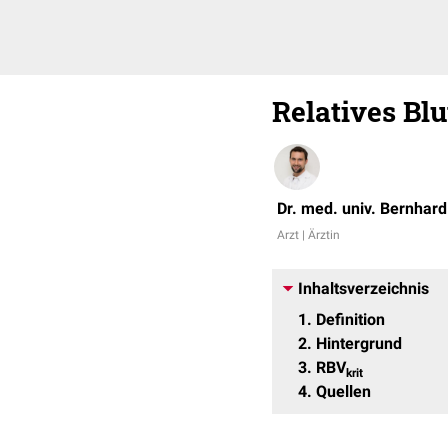
Relatives Bl
Dr. med. univ. Bernhar
Arzt | Ärztin
Inhaltsverzeichnis
1
Definition
2
Hintergrund
3
RBV
krit
4
Quellen