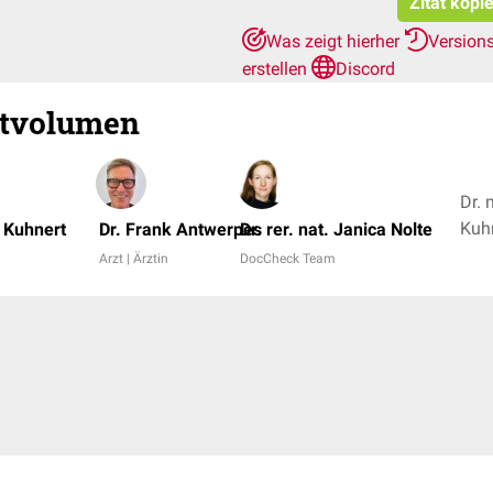
Zitat kopi
Was zeigt hierher
Version
erstellen
Discord
utvolumen
Dr. 
Kuhn
d Kuhnert
Dr. Frank Antwerpes
Dr. rer. nat. Janica Nolte
+ 1
Arzt | Ärztin
DocCheck Team