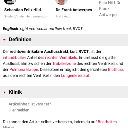
Felix Hild, Dr.
Frank
Sebastian Felix Hild
Dr. Frank Antwerpes
Antwerpes
Student/in der Humanmedizin
Arzt | Ärztin
Englisch
: right ventricular outflow tract, RVOT
Definition
Der
rechtsventrikuläre Ausflusstrakt
, kurz
RVOT
, ist der
infundibuläre
Anteil des
rechten Ventrikels
. Er umfasst die glatte
Ausflussbahn zwischen der
Trabekelzone
des rechten Ventrikels und
der
Pulmonalklappe
. Diese Zone ermöglicht den gerichteten
Blutfluss
aus dem rechten Ventrikel in den
Lungenkreislauf
.
Klinik
Der RVOT ist die häufigste Ursprungsregion
idiopathischer
ventrikulärer
Artikelinhalt ist veraltet?
Tachykardien (
RVOT-VT
). Sie treten typischerweise bei strukturell
Hier melden
herzgesunden
Patienten
auf und sind meist durch
getriggerte Aktivität
im Rahmen adrenerger
Stimulation
bedingt. In der
Differenzialdiagnostik
Du kannst den Artikel selbst verbessern, indem du auf
Bearbeiten
ventrikulärer Tachykardien
ist insbesondere die Abgrenzung zur
klickst.