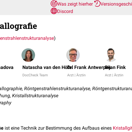
Was zeigt hierher
Versionsgesch
Discord
allografie
enstrahlenstrukturanalyse
)
madova
Natascha van den Höfel
Dr. Frank Antwerpes
Bijan Fink
DocCheck Team
Arzt | Ärztin
Arzt | Ärztin
allographie, Röntgenstrahlenstrukturanalyse, Röntgenstrukturana
ung, Kristallstrukturanalyse
graphy
ie
ist eine Technik zur Bestimmung des Aufbaus eines
Kristallgi