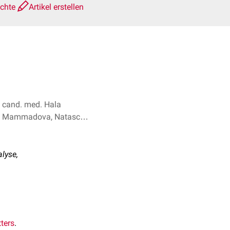
ichte
Artikel erstellen
cand. med. Hala
Mammadova, Natascha
van den Höfel + 2
lyse,
tters
.