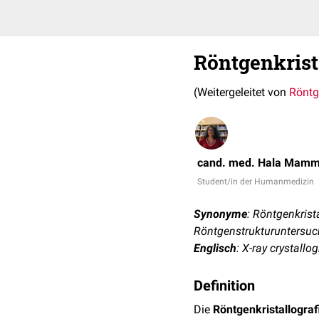
Röntgenkrist
(Weitergeleitet von
Röntg
cand. med. Hala Mam
Student/in der Humanmedizin
Synonyme
: Röntgenkrist
Röntgenstrukturuntersuch
Englisch
: X-ray crystallo
Definition
Die
Röntgenkristallograf