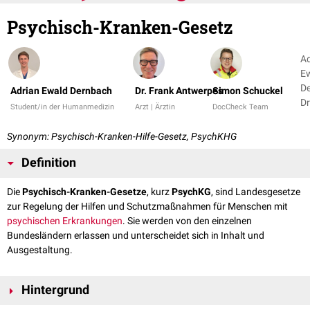
Psychisch-Kranken-Gesetz
Ad
E
De
Adrian Ewald Dernbach
Dr. Frank Antwerpes
Simon Schuckel
Dr
Student/in der Humanmedizin
Arzt | Ärztin
DocCheck Team
A
+ 
Synonym: Psychisch-Kranken-Hilfe-Gesetz, PsychKHG
Definition
Die
Psychisch-Kranken-Gesetze
, kurz
PsychKG
, sind Landesgesetze
zur Regelung der Hilfen und Schutzmaßnahmen für Menschen mit
psychischen Erkrankungen
. Sie werden von den einzelnen
Bundesländern erlassen und unterscheidet sich in Inhalt und
Ausgestaltung.
Hintergrund