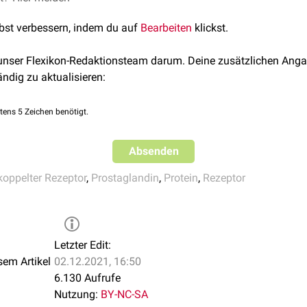
Genname
G-Protein
Funktion
lbst verbessern, indem du auf
Bearbeiten
klickst.
PTGER1
G
Muskelkontraktion
 unser Flexikon-Redaktionsteam darum. Deine zusätzlichen Anga
q
ändig zu aktualisieren:
PTGER2
G
Muskelrelaxation
,
Vasodila
s
tens 5 Zeichen benötigt.
PTGER3
G
Muskelkontraktion,
Blutge
i
PTGER4
G
Muskelrelaxation
Absenden
s
koppelter Rezeptor
,
Prostaglandin
,
Protein
,
Rezeptor
Letzter Edit:
sem Artikel
02.12.2021, 16:50
6.130 Aufrufe
Nutzung:
BY-NC-SA