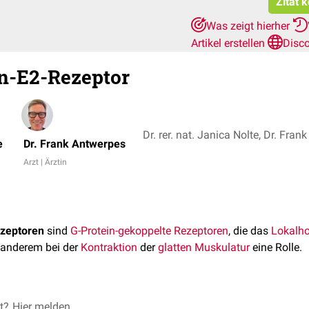
Zitat 
Was zeigt hierher
Artikel erstellen
Disc
n-E2-Rezeptor
Dr. rer. nat. Janica Nolte, Dr. Fra
e
Dr. Frank Antwerpes
Arzt | Ärztin
ezeptoren
sind
G-Protein-gekoppelte Rezeptoren
, die das
Lokalh
r anderem bei der
Kontraktion
der
glatten Muskulatur
eine Rolle.
-Rezeptoren zählen vier
et?
Hier melden
humane
Vertreter: