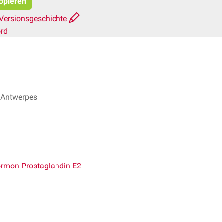
kopieren
Versionsgeschichte
ord
nk Antwerpes
ormon
Prostaglandin E2