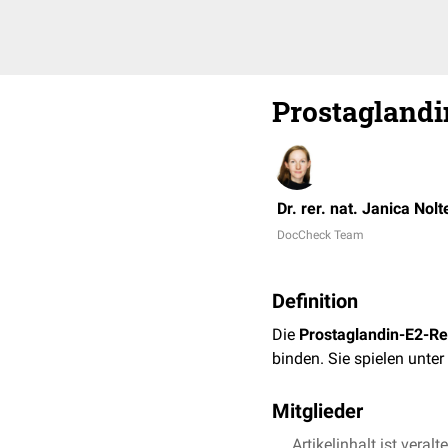
Prostaglandi
Dr. rer. nat. Janica Nolt
DocCheck Team
Definition
Die
Prostaglandin-E2-R
binden. Sie spielen unte
Mitglieder
Zu den Prostaglandin-E2
Artikelinhalt ist veralt