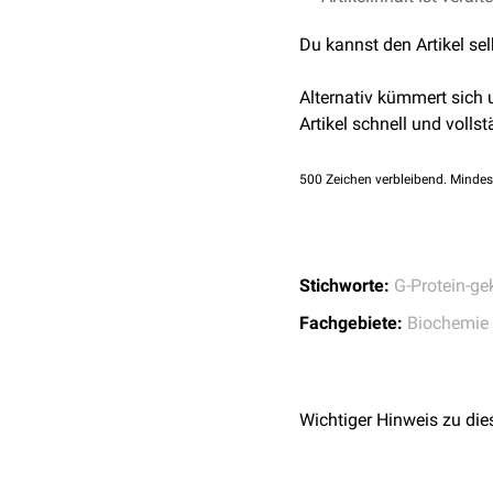
Rezeptor
Du kannst den Artikel se
EP1-Rezeptor
Alternativ kümmert sich
Artikel schnell und vollst
EP2-Rezeptor
500
Zeichen verbleibend. Mindes
EP3-Rezeptor
EP4-Rezeptor
Stichworte:
G-Protein-ge
Fachgebiete:
Biochemie
Wichtiger Hinweis zu die