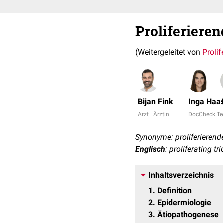
Proliferiere
(Weitergeleitet von
Proli
Bijan Fink
Inga Haa
Arzt | Ärztin
DocCheck T
Synonyme: proliferierend
Englisch
: proliferating t
Inhaltsverzeichnis
1
Definition
2
Epidermiologie
3
Ätiopathogenese