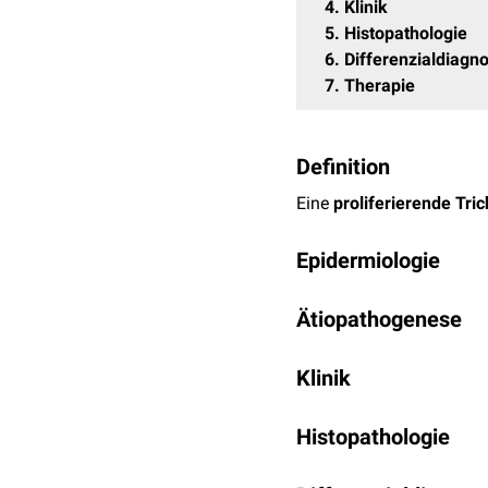
4
Klinik
5
Histopathologie
6
Differenzialdiagn
7
Therapie
Definition
Eine
proliferierende Tri
Epidermiologie
Proliferierende Trichilem
Ätiopathogenese
In 15 % d.F. treten sie an
Die genaue Ursache der p
Klinik
gewöhnlichen
Trichilem
spinozellulären Karzino
Proliferierende Trichile
Histopathologie
Tumoren
. Unbehandelt 
Die Zystenwand zeigt Ve