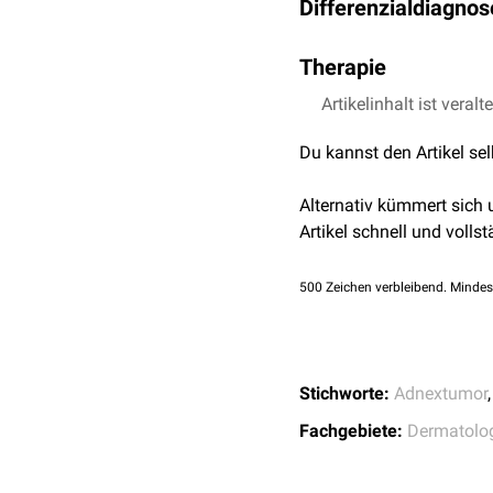
Differenzialdiagno
Epithelschichtung
und aty
Potenzial weisen ein unr
Trichilemmalzyste
atypischen Mitosen und 
Therapie
andere Adnextumore 
spinozelluläres Karz
Eine proliferierende Tri
Artikelinhalt ist veralt
Basalzellkarzinom
plastische Deckung mitt
Kopfhautmetastasen
Du kannst den Artikel se
trichilemmales Karz
zystischen Hohlräume
Alternativ kümmert sich
Artikel schnell und vollst
500
Zeichen verbleibend. Mindes
Stichworte:
Adnextumor
Fachgebiete:
Dermatolo