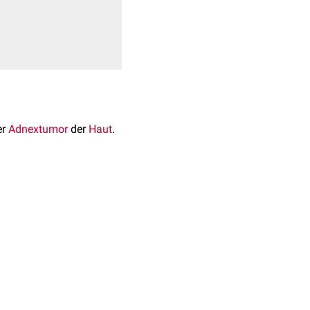
er
Adnextumor
der
Haut
.
st an der
Kopfschwarte
.
Entwicklung aus einer
iante eines
erötete und
ulzerierte
ämatogen
metastasieren
.
ormalen