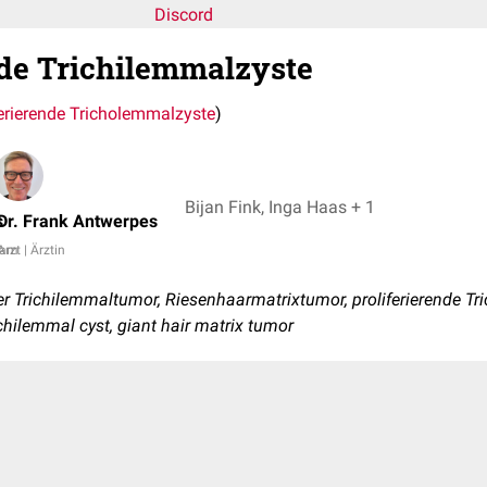
Discord
nde Trichilemmalzyste
ferierende Tricholemmalzyste
)
Bijan Fink, Inga Haas + 1
s
Dr. Frank Antwerpes
eam
Arzt | Ärztin
er Trichilemmaltumor, Riesenhaarmatrixtumor, proliferierende T
richilemmal cyst, giant hair matrix tumor