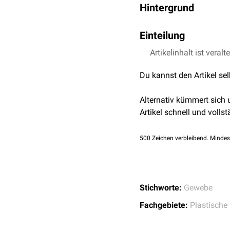
Hintergrund
Gewebedefekte können z
Einteilung
(
Operationen
) entstehen
Meist sind mehrere Gewe
Artikelinhalt ist veralt
Primärdefekt: Zuerst
Sekundärdefekt: Zwei
Der Verschluss bzw. die
Du kannst den Artikel se
Alternativ kümmert sich
Artikel schnell und vollst
500
Zeichen verbleibend. Mindes
Stichworte:
Gewebe
Fachgebiete:
Plastische 