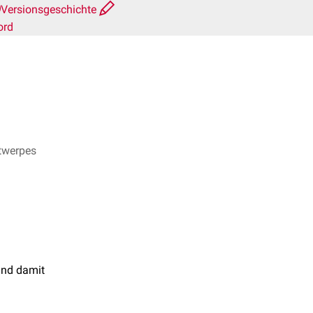
Versionsgeschichte
ord
ntwerpes
ind damit