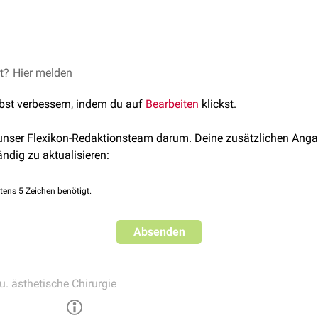
um Beispiel durch invasiv wachsende
Tumoren
,
Traumen
oder m
. Auch eine
Ischämie
kann durch die ausgelöste
Nekrose
zu eine
betypen (
Haut
,
Subkutangewebe
,
Faszien
,
Muskeln
) betroffen.
et?
 eingetretener Gewebedefekt
Hier melden
tdefekt im Rahmen der chirurgischen
Defektdeckung
mittels
La
 Deckung von Gewebedefekten ist eine Aufgabe der
rekonstruktiv
lbst verbessern, indem du auf
Bearbeiten
klickst.
 unser Flexikon-Redaktionsteam darum. Deine zusätzlichen Anga
ändig zu aktualisieren:
tens 5 Zeichen benötigt.
Absenden
u. ästhetische Chirurgie