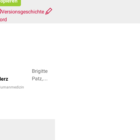
kopieren
Versionsgeschichte
ord
Brigitte
Patz,
Merz
Clemens
 Humanmedizin
Wilhelm +
2