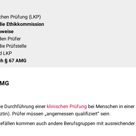
ischen Prüfung (LKP)
die Ethikkommission
hweise
den Prüfer
ie Prüfstelle
d LKP
ach § 67 AMG
 AMG
 die Durchführung einer
klinischen Prüfung
bei Menschen in einer 
ztin). Prüfer müssen „angemessen qualifiziert“ sein.
fällen kommen auch andere Berufsgruppen mit ausreichender Qu