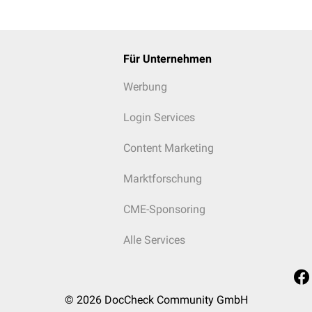
ischen
Studie und der Hauptprüfer bei einer
monozentrischen
Stu
Erfahrung in der klinischen Prüfung nachweisen können.
Für Unternehmen
rzeichnen bei monozentrischen Studien der Hauptprüfer und bei
Werbung
fplan
.
Login Services
Content Marketing
Marktforschung
CME-Sponsoring
Alle Services
© 2026
DocCheck Community GmbH