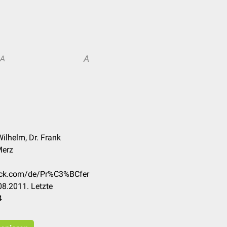
A
A
Wilhelm, Dr. Frank
Merz
heck.com/de/Pr%C3%BCfer
8.2011. Letzte
4