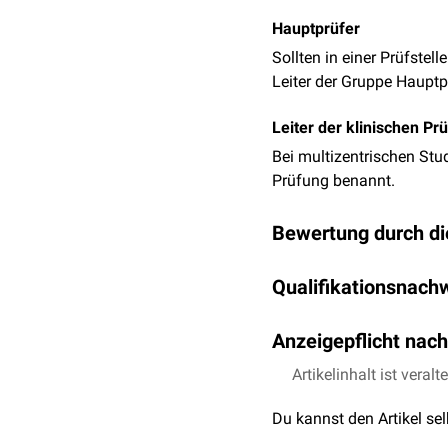
Hauptprüfer
Sollten in einer Prüfstel
Leiter der Gruppe Hauptp
Leiter der klinischen Pr
Bei multizentrischen Stu
Prüfung benannt.
Bewertung durch di
Um als Prüfer an einer kl
Qualifikationsnach
positive Bewertung der 
reicht dazu mit dem Ge
Details zu den erforderli
der Studie beteiligte Prüfs
Anzeigepflicht nac
Ethikkommissionen
.
Gemäß § 67 Abs. 1 AMG m
Artikelinhalt ist veralt
Nachweise für den Prüf
zuständigen Überwachu
Du kannst den Artikel se
Beruflicher Lebenslau
gemäß § 12 Abs. 1
GCP-
Angaben zu bereits d