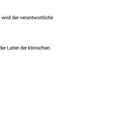
o wird der verantwortliche
er Leiter der klinischen
ie Prüfstelle eine
rliegen. Der Sponsor
en Nachweise für jede an
izinischer
or deren Beginn
bei der
zur klinischen Studie