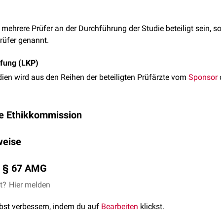
le mehrere Prüfer an der Durchführung der Studie beteiligt sein, s
rüfer genannt.
üfung (LKP)
dien wird aus den Reihen der beteiligten Prüfärzte vom
Sponsor
d
e Ethikkommission
inischen Studie teilnehmen zu können, muss für den Prüfer und d
weise
nach Landesrecht für den Prüfer zuständigen
Ethikkommission
vo
nehmigungsantrag an die
Ethikkommission
(en) die entsprechend
chen Unterlagen finden sich auf der
Seite des Arbeitskreises med
telle ein.
h § 67 AMG
uss der Prüfer die von ihm durchgeführte klinische Prüfung
et?
Hier melden
v
er
ngsbehörde und beim
BfArM
anzeigen. Dazu sind die Unterlagen 
lbst verbessern, indem du auf
Bearbeiten
klickst.
f.
V
einzureichen.
urchgeführten Studien.