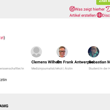
Zitat 
Was zeigt hierher
Artikel erstellen
Disc
rzt
)
Clemens Wilhelm
Dr. Frank Antwerpes
Sebastian 
rwissenschaftler/in
Medizinjournalist/in
Arzt | Ärztin
Student/in der
ztin
h AMG