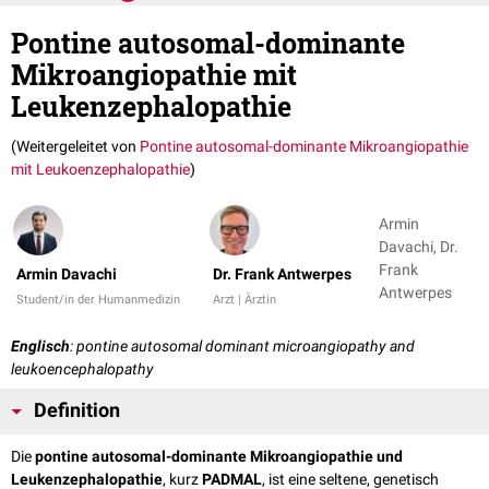
Pontine autosomal-dominante
Mikroangiopathie mit
Leukenzephalopathie
(Weitergeleitet von
Pontine autosomal-dominante Mikroangiopathie
mit Leukoenzephalopathie
)
Armin
Davachi, Dr.
Frank
Armin Davachi
Dr. Frank Antwerpes
Antwerpes
Student/in der Humanmedizin
Arzt | Ärztin
Englisch
: pontine autosomal dominant microangiopathy and
leukoencephalopathy
Definition
Die
pontine autosomal-dominante Mikroangiopathie und
Leukenzephalopathie
, kurz
PADMAL
, ist eine seltene, genetisch