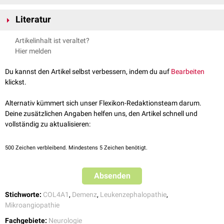
Es gibt keine spezifische krankheitsmodifizierende Therapie. Die
und der subkortikalen weißen Substanz können Mikroblutungen
Literatur
Behandlung erfolgt rein
symptomatisch
und umfasst überwiegend
erkennbar sein. Makroblutungen sind sehr selten.
rehabilitative Maßnahmen. Regelmäßige fachärztliche Kontrollen sind
Ein spätes Krankheitszeichen in der Bildgebung ist die
Campos A:
Pontine autosomal dominant microangiopathy with
Artikelinhalt ist veraltet?
empfohlen, beeinflussen der Krankheitsverlauf aber nicht.
Hirnstammatrophie
.
leukoencephalopathy
(PADMAL), Radiopaedia, 10 Jun 2024,
Hier melden
Die Erkrankung führt zu einer zunehmenden neurologischen
abgerufen am 13.2.2025
Verschlechterung, wobei die Prognose stark vom individuellen
Du kannst den Artikel selbst verbessern, indem du auf
Bearbeiten
Krankheitsverlauf abhängt.
klickst.
Alternativ kümmert sich unser Flexikon-Redaktionsteam darum.
Deine zusätzlichen Angaben helfen uns, den Artikel schnell und
vollständig zu aktualisieren:
500
Zeichen verbleibend. Mindestens 5 Zeichen benötigt.
Absenden
Stichworte:
COL4A1
,
Demenz
,
Leukenzephalopathie
,
Mikroangiopathie
Fachgebiete:
Neurologie