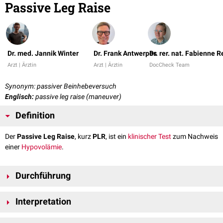
Passive Leg Raise
Dr. med. Jannik Winter
Dr. Frank Antwerpes
Dr. rer. nat. Fabienne R
Arzt | Ärztin
Arzt | Ärztin
DocCheck Team
Synonym: passiver Beinhebeversuch
Englisch:
passive leg raise (maneuver)
Definition
Der
Passive Leg Raise
, kurz
PLR
, ist ein
klinischer Test
zum Nachweis
einer
Hypovolämie
.
Durchführung
Der Passive Leg Raise wird vor allem in der
Intensivmedizin
unter
Interpretation
kontinuierlichem
Monitoring
angewendet. Die Durchführung wird in der
Literatur jedoch nicht einheitlich beschrieben. In einigen Quellen werden
Ein deutlicher Anstieg des
arteriellen
Pulsdruckes
oder des