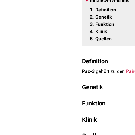
Inhaltsverzeichnis
1
Definition
2
Genetik
3
Funktion
4
Klinik
5
Quellen
Definition
Pax-3
gehört zu den
Pai
Genetik
Pax-3 wird durch das PA
Funktion
in der
Skelettmuskulatur
Der Transkriptionsfaktor 
Klinik
der
Neuro
- und
Myogene
Mutationen
des PAX3-Gen