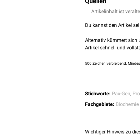
Quellen
Rhabdomyosarkome
und
Artikelinhalt ist veralt
UniProt.org - PAX3
OMIM - PAX3
, abg
Du kannst den Artikel se
Alternativ kümmert sich
Artikel schnell und vollst
500
Zeichen verbleibend. Mindes
Stichworte:
Pax-Gen
,
Pro
Fachgebiete:
Biochemie
Wichtiger Hinweis zu die