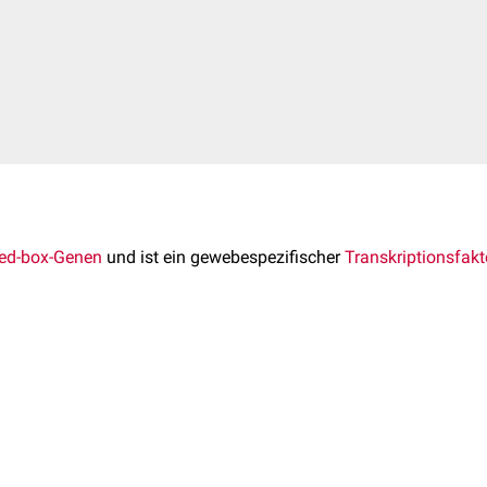
red-box-Genen
und ist ein gewebespezifischer
Transkriptionsfakt
X3-
Gen
auf
Chromosom 2
am
Genlokus
2q36.1
kodiert
. Es wird
, der
Haut
und den
Speicheldrüsen
exprimiert
.
trägt zur Regulation der
Zellproliferation
,
Migration
und
Apopto
se
beteiligt.
s sind Auslöser für bestimmte Formen des
Waardenburg-Synd