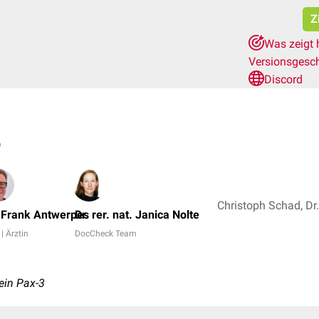
Z
Was zeigt 
Versionsgesc
Discord
)
. Frank Antwerpes
Dr. rer. nat. Janica Nolte
 | Ärztin
DocCheck Team
tein Pax-3