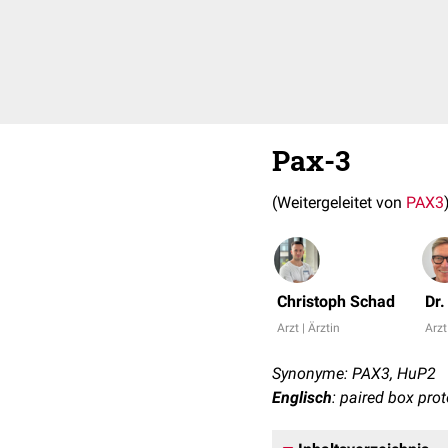
Pax-3
(Weitergeleitet von
PAX3
Christoph Schad
Dr
Arzt | Ärztin
Arzt
Synonyme: PAX3, HuP2
Englisch
: paired box pro