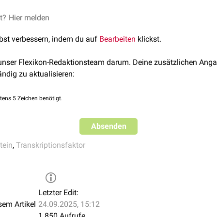
 das
Schädel-Gesicht-Schwerhörigkeit-Hand-Syndrom
(CDHS).
et?
, abgerufen am 11.03.2023
Hier melden
erufen am 11.03.2023
lbst verbessern, indem du auf
Bearbeiten
klickst.
 unser Flexikon-Redaktionsteam darum. Deine zusätzlichen Anga
ändig zu aktualisieren:
tens 5 Zeichen benötigt.
Absenden
tein
,
Transkriptionsfaktor
Letzter Edit:
sem Artikel
24.09.2025, 15:12
1.850 Aufrufe