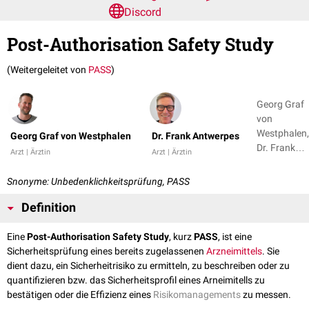
Discord
Post-Authorisation Safety Study
(Weitergeleitet von
PASS
)
Georg Graf
von
Westphalen,
Georg Graf von Westphalen
Dr. Frank Antwerpes
Dr. Frank
Arzt | Ärztin
Arzt | Ärztin
Antwerpes
Snonyme: Unbedenklichkeitsprüfung, PASS
Definition
Eine
Post-Authorisation Safety Study
, kurz
PASS
, ist eine
Sicherheitsprüfung eines bereits zugelassenen
Arzneimittels
. Sie
dient dazu, ein Sicherheitrisiko zu ermitteln, zu beschreiben oder zu
quantifizieren bzw. das Sicherheitsprofil eines Arneimitells zu
bestätigen oder die Effizienz eines
Risikomanagements
zu messen.