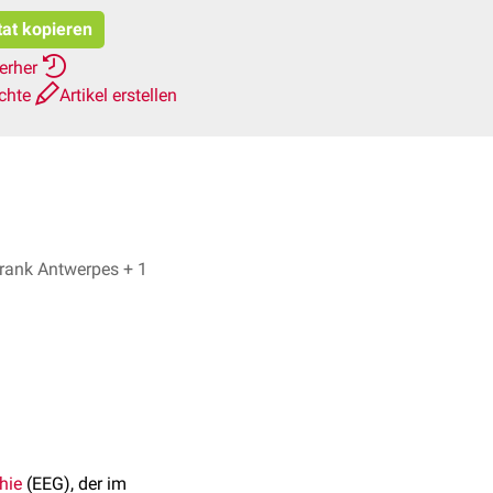
tat kopieren
ierher
ichte
Artikel erstellen
Timon Klensang, Dr. Frank Antwerpes + 1
hie
(EEG), der im