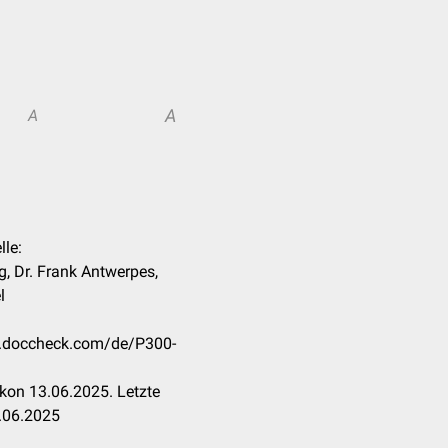
A
A
lle:
, Dr. Frank Antwerpes,
l
on.doccheck.com/de/P300-
kon 13.06.2025. Letzte
.06.2025