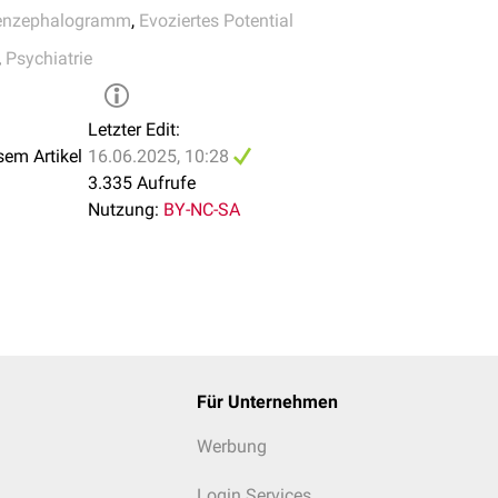
z
,
Schizophrenie
oder
Alkoholabhängigkeit
hingegen vermindert.
oenzephalogramm
,
Evoziertes Potential
 teilweise zur Auswertung von Tests mit
Lügendetektoren
verwe
,
Psychiatrie
Letzter Edit:
sem Artikel
16.06.2025, 10:28
3.335 Aufrufe
Nutzung:
BY-NC-SA
Für Unternehmen
Werbung
Login Services