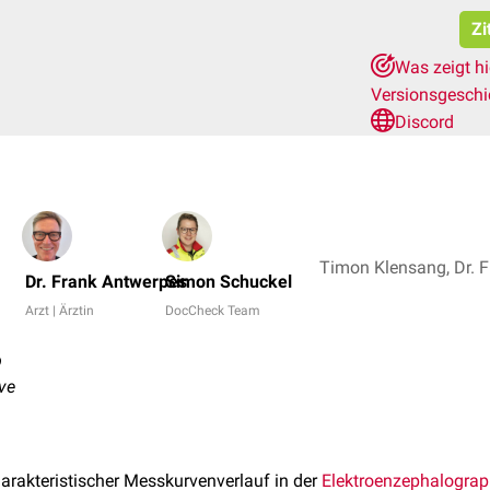
Zi
Was zeigt h
Versionsgesch
Discord
Dr. Frank Antwerpes
Simon Schuckel
Arzt | Ärztin
DocCheck Team
b
ve
harakteristischer Messkurvenverlauf in der
Elektroenzephalograp