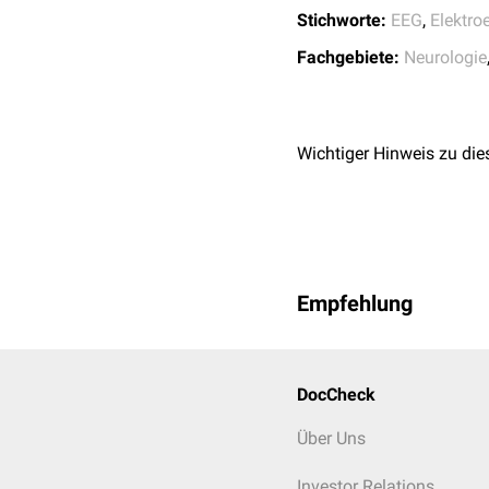
Teil verstärkt, bei
Demen
Stichworte:
EEG
,
Elektr
In den USA wird die P300
Fachgebiete:
Neurologie
Wichtiger Hinweis zu die
Empfehlung
DocCheck
Über Uns
Investor Relations