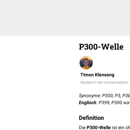
P300-Welle
Timon Klensang
Student/in der Humanmedizin
Synonyme: P300, P3, P3
Englisch
: P399, P300 wa
Definition
Die
P300-Welle
ist ein c