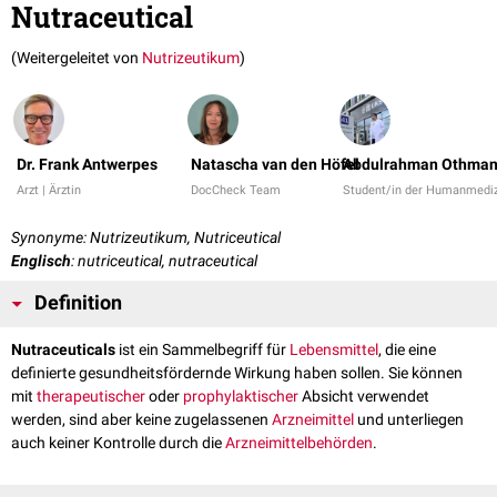
Nutraceutical
(Weitergeleitet von
Nutrizeutikum
)
Dr. Frank Antwerpes
Natascha van den Höfel
Abdulrahman Othma
Arzt | Ärztin
DocCheck Team
Student/in der Humanmediz
Synonyme: Nutrizeutikum, Nutriceutical
Englisch
: nutriceutical, nutraceutical
Definition
Nutraceuticals
ist ein Sammelbegriff für
Lebensmittel
, die eine
definierte gesundheitsfördernde Wirkung haben sollen. Sie können
mit
therapeutischer
oder
prophylaktischer
Absicht verwendet
werden, sind aber keine zugelassenen
Arzneimittel
und unterliegen
auch keiner Kontrolle durch die
Arzneimittelbehörden
.