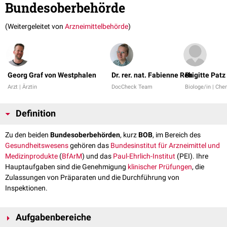
Bundesoberbehörde
(Weitergeleitet von
Arzneimittelbehörde
)
Georg Graf von Westphalen
Dr. rer. nat. Fabienne Reh
Brigitte Patz
Arzt | Ärztin
DocCheck Team
Biologe/in | Che
Definition
Zu den beiden
Bundesoberbehörden
, kurz
BOB
, im Bereich des
Gesundheitswesens
gehören das
Bundesinstitut für Arzneimittel und
Medizinprodukte
(
BfArM
) und das
Paul-Ehrlich-Institut
(PEI). Ihre
Hauptaufgaben sind die Genehmigung
klinischer Prüfungen
, die
Zulassungen von Präparaten und die Durchführung von
Inspektionen.
Aufgabenbereiche