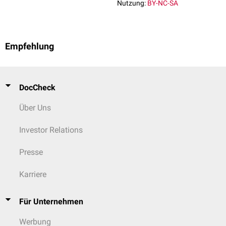
Nutzung:
BY-NC-SA
Genehmigung bzw. Zustimmung durch eine Bundesoberbehörde oder
Ethikkommission
, sie müssen jedoch bei der zuständigen
Bundesoberbehörde angezeigt werden.
Empfehlung
DocCheck
Über Uns
Investor Relations
Presse
Karriere
Für Unternehmen
Werbung