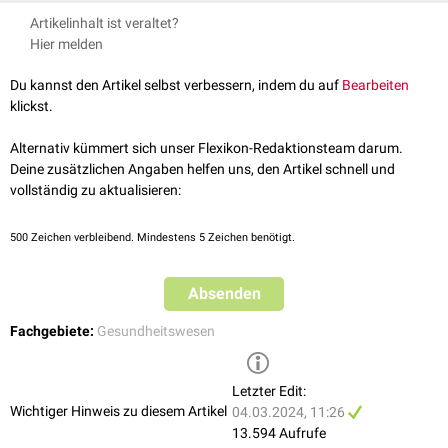
Das
BfArM
ist verantwortlich für die:
Artikelinhalt ist veraltet?
Zulassung von
Arzneimitteln
Hier melden
Registrierung von
homöopathischen
und
traditionellen Arzneimitteln
Genehmigung klinischer Prüfungen von Arzneimitteln und
Du kannst den Artikel selbst verbessern, indem du auf
Bearbeiten
Medizinprodukten
klickst.
Genehmigung von Leistungsbewertungsprüfungen von In-vitro-
Diagnostika
Alternativ kümmert sich unser Flexikon-Redaktionsteam darum.
Risikoerfassung und Bewertung von Medizinprodukten und
Deine zusätzlichen Angaben helfen uns, den Artikel schnell und
Arzneimitteln
vollständig zu aktualisieren:
Überwachung des Verkehrs mit
Betäubungsmitteln
Das
PEI
ist verantwortlich für die Zulassung von:
500
Zeichen verbleibend. Mindestens 5 Zeichen benötigt.
Seren
Impfstoffen
Absenden
Blut
-,
Knochenmark
-, Gewebezubereitungen
Geweben
Fachgebiete:
Gesundheitswesen
Allergenen
Arzneimitteln für neuartige
Therapien
Xenogenen
Arzneimitteln
Letzter Edit:
Wichtiger Hinweis zu diesem Artikel
Gentechnisch
hergestellten Blutbestandteilen
04.03.2024, 11:26
13.594 Aufrufe
Im Gegensatz zu
klinischen Studien
bedarf es bei
NIS
oder
AWB
keiner