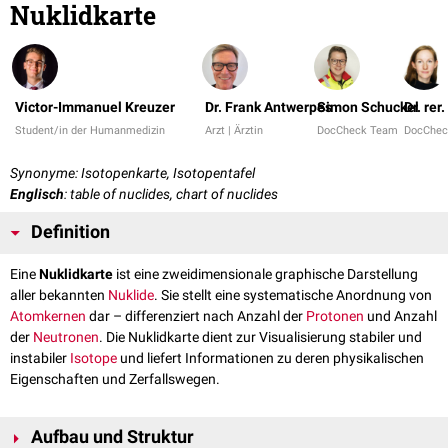
Nuklidkarte
Victor-Immanuel Kreuzer
Dr. Frank Antwerpes
Simon Schuckel
Dr. rer
Student/in der Humanmedizin
Arzt | Ärztin
DocCheck Team
DocChec
Synonyme: Isotopenkarte, Isotopentafel
Englisch
: table of nuclides, chart of nuclides
Definition
Eine
Nuklidkarte
ist eine zweidimensionale graphische Darstellung
aller bekannten
Nuklide
. Sie stellt eine systematische Anordnung von
Atomkernen
dar – differenziert nach Anzahl der
Protonen
und Anzahl
der
Neutronen
. Die Nuklidkarte dient zur Visualisierung stabiler und
instabiler
Isotope
und liefert Informationen zu deren physikalischen
Eigenschaften und Zerfallswegen.
Aufbau und Struktur