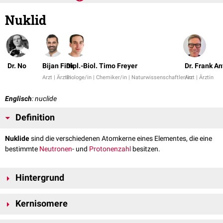
Nuklid
Dr. No
Bijan Fink
Dipl.-Biol. Timo Freyer
Dr. Frank A
Arzt | Ärztin
Biologe/in | Chemiker/in | Naturwissenschaftler/in
Arzt | Ärztin
Englisch
: nuclide
Definition
Nuklide
sind die verschiedenen Atomkerne eines Elementes, die eine
bestimmte
Neutronen
- und
Protonenzahl
besitzen.
Hintergrund
Jedes Nuklid kann durch die individuelle
Kernladungszahl
Z und die
Kernisomere
Massenzahl
A eindeutig bestimmt werden. Die
Ordnungszahl
gibt die
Anzahl der Protonen eines Nuklids an, die Massenzahl wird durch die
Nuklide mit gegebener Protonen- und Neutronenzahl lassen sich weiter