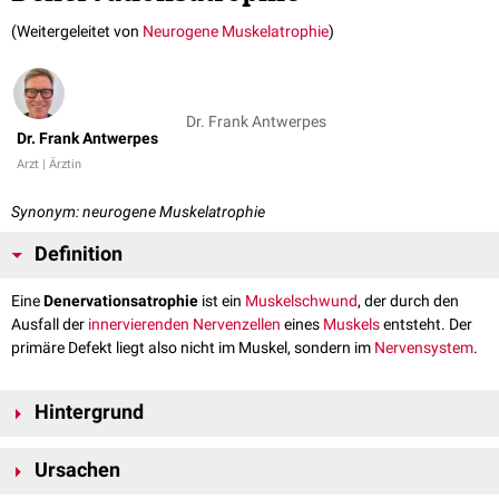
(Weitergeleitet von
Neurogene Muskelatrophie
)
Dr. Frank Antwerpes
Dr. Frank Antwerpes
Arzt | Ärztin
Synonym: neurogene Muskelatrophie
Definition
Eine
Denervationsatrophie
ist ein
Muskelschwund
, der durch den
Ausfall der
innervierenden
Nervenzellen
eines
Muskels
entsteht. Der
primäre Defekt liegt also nicht im Muskel, sondern im
Nervensystem
.
Hintergrund
Der Ausfall eines
Motoneurons
führt sekundär durch einen fehlenden
Ursachen
Nervenreiz auf die Muskelfaser zu einer Muskelatrophie. Der Defekt kann
den Zellkörper selbst im
ZNS
oder das
Axon
im Verlauf des versorgenden