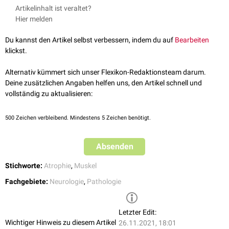
Eine Denervationsatrophie kann
traumatisch
,
degenerativ
,
entzündlich
Artikelinhalt ist veraltet?
Nerven betreffen.
oder
genetisch
bedingt sein. Mögliche Ursachen sind u.a.:
Hier melden
Spinale Muskelatrophie
(SMA)
Amyotrophe Lateralsklerose
(ALS)
Du kannst den Artikel selbst verbessern, indem du auf
Bearbeiten
Periphere Nervenlähmung
klickst.
Poliomyelitis
Querschnittssyndrom
Alternativ kümmert sich unser Flexikon-Redaktionsteam darum.
Schlaganfall
Deine zusätzlichen Angaben helfen uns, den Artikel schnell und
vollständig zu aktualisieren:
500
Zeichen verbleibend. Mindestens 5 Zeichen benötigt.
Absenden
Stichworte:
Atrophie
,
Muskel
Fachgebiete:
Neurologie
,
Pathologie
Letzter Edit:
Wichtiger Hinweis zu diesem Artikel
26.11.2021, 18:01