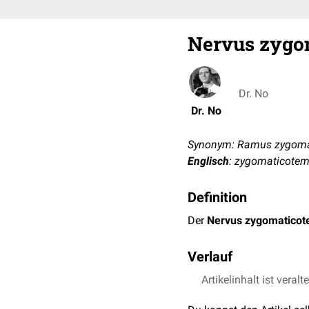
Nervus zygo
Dr. No
Dr. No
Synonym: Ramus zygoma
Englisch
: zygomaticotem
Definition
Der
Nervus zygomaticot
Verlauf
Der Nervus zygomaticotem
Artikelinhalt ist veralt
in einem Sulkus im Jochb