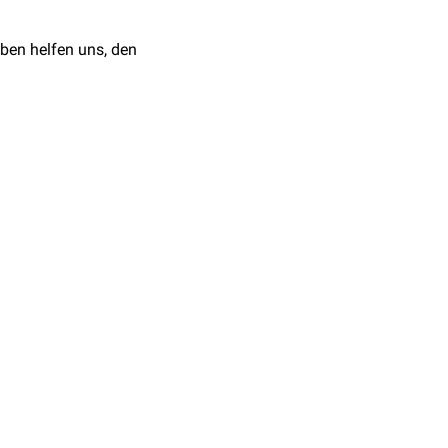
Foramen
n zygomaticotemporale
ben helfen uns, den
rchstößt etwa 2-3 cm
 und versorgt die
Haut
acialis
und dem
Nervus