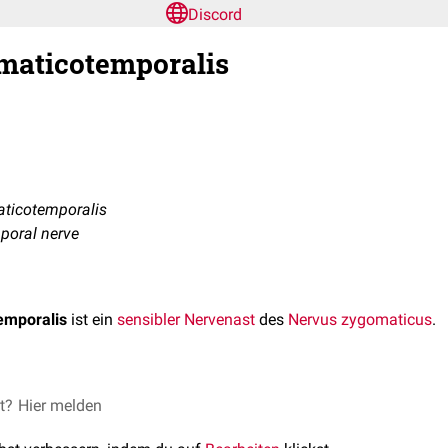
Discord
maticotemporalis
ticotemporalis
poral nerve
emporalis
ist ein
sensibler
Nervenast
des
Nervus zygomaticus
.
poralis spaltet sich im hinteren Teil der
et?
Hier melden
Orbita
vom Nervus zygo
ein (
Os zygomaticum
) an der
lateralen
Orbitawand nach
rostra