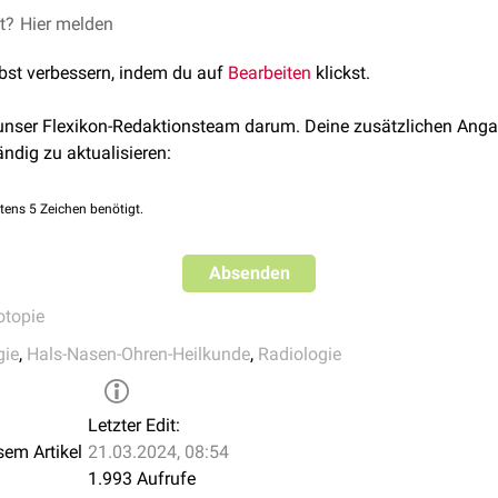
llständig
et?
Hier melden
exstirpiert
.
lbst verbessern, indem du auf
Bearbeiten
klickst.
 unser Flexikon-Redaktionsteam darum. Deine zusätzlichen Anga
ändig zu aktualisieren:
tens 5 Zeichen benötigt.
Absenden
otopie
gie
,
Hals-Nasen-Ohren-Heilkunde
,
Radiologie
Letzter Edit:
sem Artikel
21.03.2024, 08:54
1.993 Aufrufe