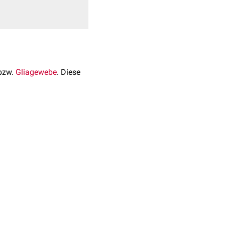
 bzw.
Gliagewebe
. Diese
Knoten
im Bereich der
ation können sie eine
urokranium
besteht, falls
ngrenzenden
Knochens
ist
mzellen
.