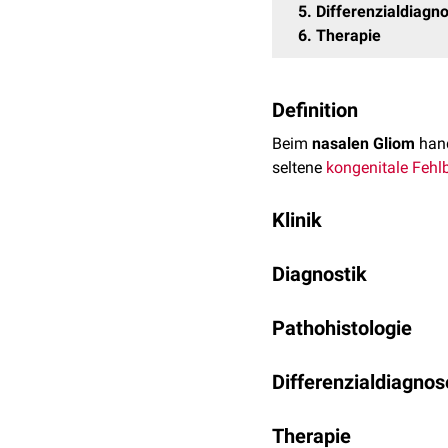
5
Differenzialdiagn
6
Therapie
Definition
Beim
nasalen Gliom
hand
seltene
kongenitale
Fehl
Klinik
Nasale Gliome werden mei
Diagnostik
Nasenwurzel
auffällig. 
Obstruktion
verursachen.
Nasale Gliome werden mi
Pathohistologie
überhaupt, in Form eine
möglich.
Pathohistologisch
finden
Differenzialdiagno
nasale
Enzephalozel
Therapie
Epidermoid-
bzw.
Der