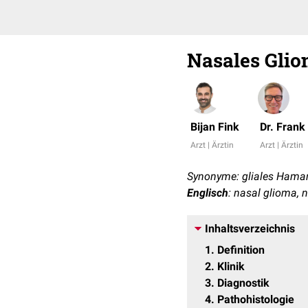
Nasales Gli
Bijan Fink
Dr. Fran
Arzt | Ärztin
Arzt | Ärztin
Synonyme: gliales Hamar
Englisch
: nasal glioma, n
Inhaltsverzeichnis
1
Definition
2
Klinik
3
Diagnostik
4
Pathohistologie