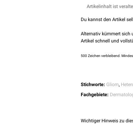
Nasale Gliome werden vo
Artikelinhalt ist veralt
Du kannst den Artikel se
Alternativ kümmert sich
Artikel schnell und vollst
500
Zeichen verbleibend. Mindes
Stichworte:
Gliom
,
Heter
Fachgebiete:
Dermatolo
Wichtiger Hinweis zu die