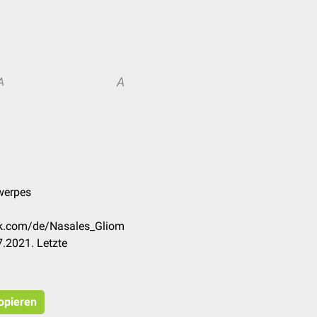
A
A
twerpes
eck.com/de/Nasales_Gliom
.2021. Letzte
kopieren