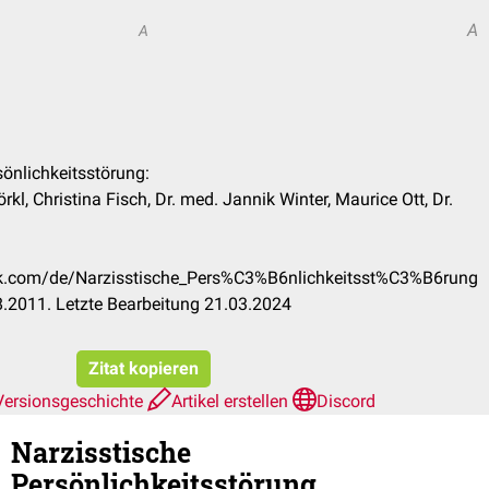
A
A
sönlichkeitsstörung:
rkl, Christina Fisch, Dr. med. Jannik Winter, Maurice Ott, Dr.
eck.com/de/Narzisstische_Pers%C3%B6nlichkeitsst%C3%B6rung
.2011. Letzte Bearbeitung 21.03.2024
Zitat kopieren
Versionsgeschichte
Artikel erstellen
Discord
Narzisstische
Persönlichkeitsstörung