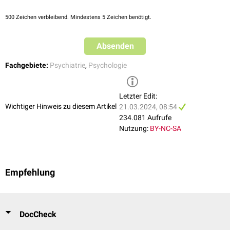
verhaltenstherapeutische Ansätze. Der Schwerpunkt der
Unsicherheit und Misstrauen gegenüber anderen Menschen
therapeutischen Arbeit sollte auf einer Verbesserung der Interaktions-
500
Zeichen verbleibend. Mindestens 5 Zeichen benötigt.
Mangel an Empathie
und
Empathiefähigkeit
liegen. Darüber hinaus können Beratungen und
Angst vor negativer Beurteilung durch andere
regelmäßiges
Coaching
hilfreich sein.
evtl. Auftreten von wahnhaften Störungen mit Größenideen
Absenden
Fachgebiete:
Psychiatrie
,
Psychologie
Letzter Edit:
Wichtiger Hinweis zu diesem Artikel
21.03.2024, 08:54
234.081 Aufrufe
Nutzung:
BY-NC-SA
Empfehlung
DocCheck