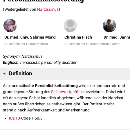
(Weitergeleitet von
Narzissmus
)
Dr. med. univ. Sabrina Mörkl
Christina Fisch
Dr. med. Janni
Student/in der Humanmedizin
Student/in der Humanmedizin
Arzt | Ärztin
Synonym: Narzissmus
Englisch
: narcissistic personality disorder
Definition
Als
narzisstische Persönlichkeitsstörung
wird eine andauernde und
grundlegende Störung des
Selbstwertgefühls
bezeichnet. Dabei wird
oft das eigene Selbst innerlich abgelehnt, während sich der Narzisst
nach außen übertrieben selbstbewusst gibt. Der Patient strebt
ständig nach Aufmerksamkeit und Anerkennung.
ICD10
-Code: F60.8