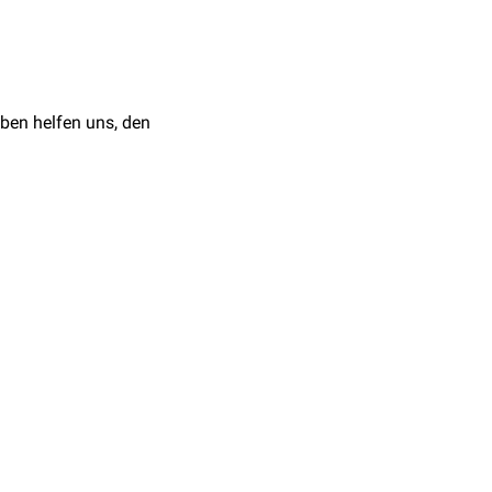
te. Bei beidseitiger
eiligen Bereich der
beidseitiger Kontraktion
ben helfen uns, den
rtsätzen
des 3. bis 7.
en Bereich des Os
l, die
es 7. bis 12.
m 6. Halswirbel.