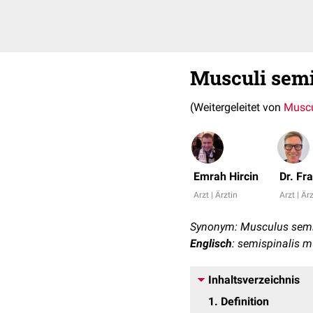
Musculi semi
(Weitergeleitet von
Muscu
Emrah Hircin
Dr. Fr
Arzt | Ärztin
Arzt | Är
Synonym: Musculus semi
Englisch
: semispinalis 
Inhaltsverzeichnis
1
Definition