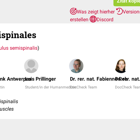
Zitat kopi
Was zeigt hierher
Version
erstellen
Discord
spinales
lus semispinalis
)
ank Antwerpes
Luis Prillinger
Dr. rer. nat. Fabienne Reh
Dr. rer. na
ztin
Student/in der Humanmedizin
DocCheck Team
DocCheck Te
spinalis
muscles