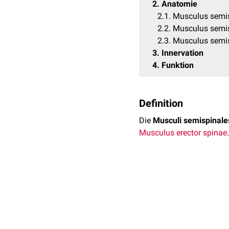
2
Anatomie
2.1
Musculus semis
2.2
Musculus semisp
2.3
Musculus semis
3
Innervation
4
Funktion
Definition
Die
Musculi semispinale
Musculus erector spinae
.