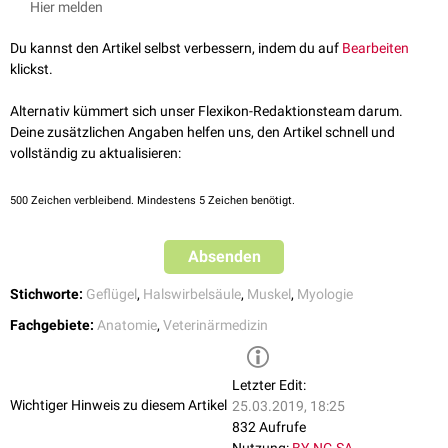
flexor colli lateralis
bedeckt. Eine zusätzliche gemeinsame
Sehne
- die
Hier melden
aus Muskelzügen vom 4. bis 6. Halswirbel hervorgeht - setzt am
Processus costalis des 3. Halswirbels an. Die restlichen Muskelzüge
Du kannst den Artikel selbst verbessern, indem du auf
Bearbeiten
inserieren sehnig an der Crista ventralis des
Axis
.
klickst.
Bei der
Taube
reicht der Ursprung der Sehne um einen Wirbel weniger
Alternativ kümmert sich unser Flexikon-Redaktionsteam darum.
weit nach
kaudal
, wohingegen er bei der
Ente
ein bis zwei Wirbel weiter
Deine zusätzlichen Angaben helfen uns, den Artikel schnell und
kaudal beginnt. Bei der Ente ist die Aufteilung der Muskelbäuche des
vollständig zu aktualisieren:
Musculus flexor colli medialis zudem deutlicher und der Ansatz reicht
vom 3. bis 5. Halswirbel.
500
Zeichen verbleibend. Mindestens 5 Zeichen benötigt.
Innervation
Der Musculus flexor colli medialis wird von
zervikalen
Spinalnerven
Absenden
innerviert
.
Stichworte:
Geflügel
,
Halswirbelsäule
,
Muskel
,
Myologie
Fachgebiete:
Anatomie
,
Veterinärmedizin
Letzter Edit:
Wichtiger Hinweis zu diesem Artikel
25.03.2019, 18:25
832 Aufrufe