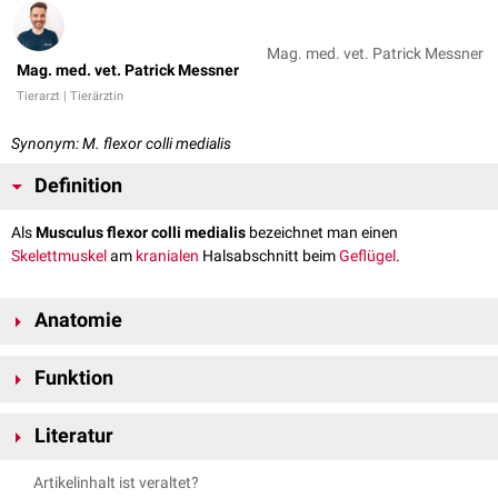
Mag. med. vet. Patrick Messner
Mag. med. vet. Patrick Messner
Tierarzt | Tierärztin
Synonym: M. flexor colli medialis
Definition
Als
Musculus flexor colli medialis
bezeichnet man einen
Skelettmuskel
am
kranialen
Halsabschnitt beim
Geflügel
.
Anatomie
Der Musculus flexor colli medialis wird zur
ventralen
Gruppe der
Funktion
Halsmuskeln
gezählt.
Zusammen mit dem Musculus flexor colli lateralis sorgt der Musculus
Verlauf
Literatur
flexor colli medialis für ein
Beugen
des vorderen
Der Musculus flexor colli medialis entspringt an der Lamina lateralis des
Halswirbelsäulenabschnitts
.
Nickel, Richard, August Schummer, Eugen Seiferle. Band V: Geflügel.
3., 4., 5. und 6.
Halswirbels
und wird dabei weitgehend vom
Musculus
Artikelinhalt ist veraltet?
Parey, 2004.