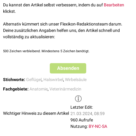
Anatomica Avium. 2nd edition. Cambridge, Massachusetts.
Du kannst den Artikel selbst verbessern, indem du auf
Bearbeiten
muldenförmig ausgebildet und wird von einem zapfenförmigen Fortsatz,
Published by the Club, 1993.
klickst.
dem Dens axis, überragt. Der Dens axis trägt auf seiner
ventralen
Fläche
die ebenfalls auf dem Atlas schleifende Facies articularis atlantica.
Alternativ kümmert sich unser Flexikon-Redaktionsteam darum.
Die kaudale und sattelförmig gestaltete Gelenkfläche des Axis wird als
Deine zusätzlichen Angaben helfen uns, den Artikel schnell und
Facies articularis caudalis bezeichnet. Sie ist in
laterolateraler
Richtung
vollständig zu aktualisieren:
konvex, in
dorsoventraler
Richtung konkav. In der
Medianen
entlässt der
Axis eine nach ventral gerichtete und kielförmige Crista ventralis. Der
500
Zeichen verbleibend. Mindestens 5 Zeichen benötigt.
Arcus axis spannt sich über das Foramen vertebrale aus und trägt an
der Basis die Incisurae intervertebrales cranialis und caudalis. Über dem
Arcus axis ist jeweils ein Processus articularis cranialis und caudalis
Absenden
sowie in der Medianen der plattenförmige Processus spinosus
ausgebildet.
Stichworte:
Geflügel
,
Halswirbel
,
Wirbelsäule
Fachgebiete:
Anatomie
,
Veterinärmedizin
Letzter Edit:
Wichtiger Hinweis zu diesem Artikel
21.03.2024, 08:59
960 Aufrufe
Nutzung:
BY-NC-SA