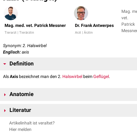
Mag. m
vet.
Patrick
Mag. med. vet. Patrick Messner
Dr. Frank Antwerpes
Messner
Tierarzt | Tierärztin
Arzt | Ärztin
Dr. Fran
Antwer
Synonym: 2. Halswirbel
Englisch:
axis
Definition
Als
Axis
bezeichnet man den 2.
Halswirbel
beim
Geflügel
.
Anatomie
Der Axis steht
kranial
mit dem
Atlas
und
kaudal
mit dem 3. Halswirbel in
Literatur
gelenkiger Verbindung.
Nickel, Richard, August Schummer, Eugen Seiferle. Band V: Geflügel.
Morphologie
Artikelinhalt ist veraltet?
Parey, 2004.
Hier melden
Der Axis besitzt einen langen Körper, der als Corpus axis bezeichnet wird.
Baumel, Julian J. et al. Handbook of Avian Anatomy: Nomina
Seine kraniale
Gelenkfläche
(Facies articularis atlantica) ist