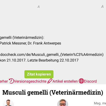
A
A
 gemelli (Veterinärmedizin):
Patrick Messner, Dr. Frank Antwerpes
on.doccheck.com/de/Musculi_gemelli_(Veterin%C3%A4rmedizin)
kon 21.10.2017. Letzte Bearbeitung 22.10.2017
Zitat kopieren
ierher
Versionsgeschichte
Artikel erstellen
Discord
Musculi gemelli (Veterinärmedizin)
Mag. m