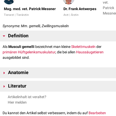
vet.
Patrick
Mag. med. vet. Patrick Messner
Dr. Frank Antwerpes
Messner
Tierarzt | Tierärztin
Arzt | Ärztin
Dr. Fran
Antwer
Synonyme: Mm. gemelli, Zwillingsmuskeln
Definition
Als
Musculi gemelli
bezeichnet man kleine
Skelettmuskeln
der
primären Hüftgelenksmuskulatur
, die bei allen
Haussäugetieren
ausgebildet sind.
Anatomie
Die Musculi gemelli sind kleine - nur bei der
Katze
beiderseits paarige -
Literatur
Muskeln
in der Tiefe des
Beckens
. Bei den restlichen Haussäugetieren
haben sie nur einen Muskelbauch.
Messner, Patrick, Renkin, Maria. Anatomie des aktiven & passiven
Artikelinhalt ist veraltet?
Bewegungsapparates der Haussäugetiere. Band III (Myologie).
Verlauf
Hier melden
Vienna Academic Press, 2017
Die Muskeln entspringen unmittelbar nebeneinander an der
Incisura
Du kannst den Artikel selbst verbessern, indem du auf
Bearbeiten
ischiadica minor
und ziehen gemeinsam zum
proximalen