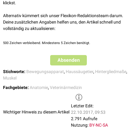
klickst.
Oberschenkelbein
, um an der
Fossa trochanterica
anzusetzen.
Alternativ kümmert sich unser Flexikon-Redaktionsteam darum.
Funktion
Deine zusätzlichen Angaben helfen uns, den Artikel schnell und
Die Musculi gemelli wirken als schwacher
Supinator
und
Strecker
der
vollständig zu aktualisieren:
Hintergliedmaße
im
Hüftgelenk
.
Innervation
500
Zeichen verbleibend. Mindestens 5 Zeichen benötigt.
Die
motorische
Innervation wird über den
Nervus ischiadicus
gewährleistet.
Absenden
Stichworte:
Bewegungsapparat
,
Haussäugetier
,
Hintergliedmaße
,
Muskel
Fachgebiete:
Anatomie
,
Veterinärmedizin
Letzter Edit:
Wichtiger Hinweis zu diesem Artikel
22.10.2017, 09:53
2.791 Aufrufe
Nutzung:
BY-NC-SA