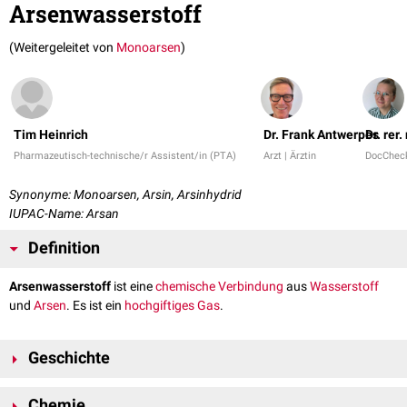
Arsenwasserstoff
(Weitergeleitet von
Monoarsen
)
Tim Heinrich
Dr. Frank Antwerpes
Dr. rer
Pharmazeutisch-technische/r Assistent/in (PTA)
Arzt | Ärztin
DocChec
Synonyme: Monoarsen, Arsin, Arsinhydrid
IUPAC-Name: Arsan
Definition
Arsenwasserstoff
ist eine
chemische
Verbindung
aus
Wasserstoff
und
Arsen
. Es ist ein
hochgiftiges
Gas
.
Geschichte
Arsenwasserstoff wurde im Ersten Weltkrieg als
Giftgas
eingesetzt. Es
Chemie
zählt zu den
Blutkampfstoffen
.