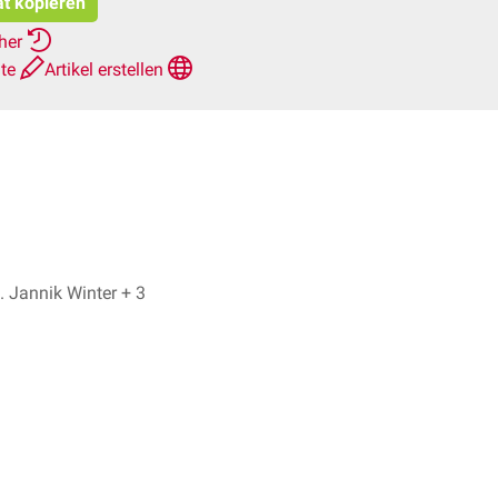
at kopieren
rher
hte
Artikel erstellen
Dr. No, Dr. med. Jannik Winter + 3