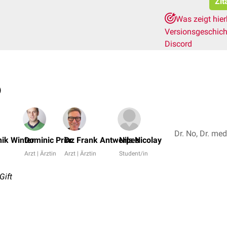
Zit
Was zeigt hie
Versionsgeschic
Discord
)
nik Winter
Dominic Prinz
Dr. Frank Antwerpes
Nils Nicolay
Arzt | Ärztin
Arzt | Ärztin
Student/in
Gift