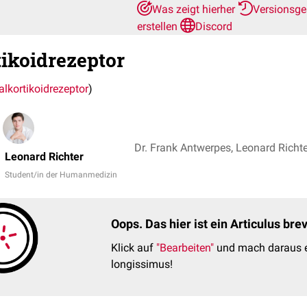
Was zeigt hierher
Versionsge
erstellen
Discord
ikoidrezeptor
alkortikoidrezeptor
)
Dr. Frank Antwerpes, Leonard Richte
Leonard Richter
Student/in der Humanmedizin
Oops. Das hier ist ein Articulus br
Klick auf
"Bearbeiten"
und mach daraus e
longissimus!