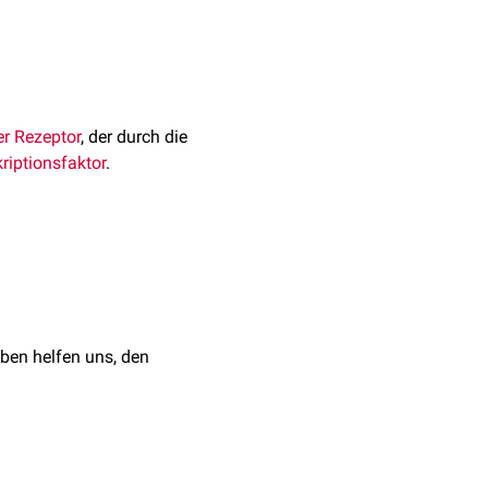
er
Rezeptor
, der durch die
riptionsfaktor
.
rezeptoren
(NR3C2). Das
1.2 lokalisiert ist.
der
Serin/Threonin-
ryliert
und damit
ben helfen uns, den
und der
Natrium-Kalium-