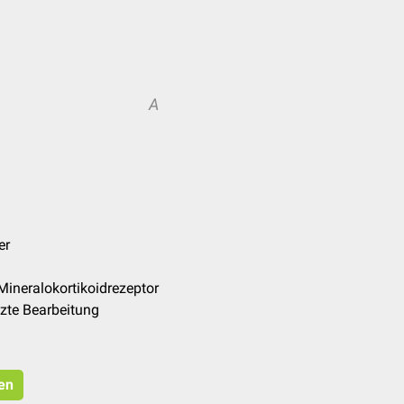
A
er
Mineralokortikoidrezeptor
zte Bearbeitung
ren