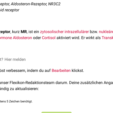
eptor, Aldosteron-Rezeptor, NR3C2
oid receptor
zeptor
, kurz
MR
, ist ein
zytosolischer
intrazellulärer
bzw.
nukleär
ormone
Aldosteron
oder
Cortisol
aktiviert wird. Er wirkt als
Transk
ptor ist das 2. Mitglied der Gruppe C der Unterfamilie 3 der
et?
Hier melden
Kern
en
NR3C2
kodiert, das auf
Chromosom 4
an der Position 4q31.1-3
lbst verbessern, indem du auf
Bearbeiten
klickst.
neralkortikoidrezeptors kommt es zu einer erhöhten
Expression
se Kinase sorgt dafür, dass die
Ubiquitinligase
NEDD4-2
phospho
 unser Flexikon-Redaktionsteam darum. Deine zusätzlichen Anga
ergibt sich eine verminderte Ubiquitinierung des
ENaC
, des
ROMK
ändig zu aktualisieren:
oleküle vor einem Abbau schützt.
tens 5 Zeichen benötigt.