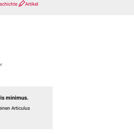
schichte
Artikel
r
evis minimus.
inen Articulus