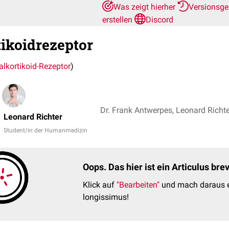
Was zeigt hierher
Versionsge
erstellen
Discord
ikoidrezeptor
alkortikoid-Rezeptor
)
Dr. Frank Antwerpes, Leonard Richte
Leonard Richter
Student/in der Humanmedizin
Oops. Das hier ist ein Articulus br
Klick auf
"Bearbeiten"
und mach daraus e
longissimus!