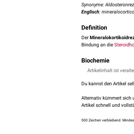
Synonyme: Aldosteronrez
Englisch
: mineralocortic
Definition
Der
Mineralokortikoidre
Bindung an die
Steroidh
Biochemie
Der Mineralokortikoidreze
Artikelinhalt ist veralt
Protein wird durch das
G
Du kannst den Artikel se
Durch Aktivierung des Mi
Proteinkinase
SGK1
. Die
Alternativ kümmert sich
inaktiviert wird. Daraus 
Artikel schnell und vollst
ATPase
, welche diese M
500
Zeichen verbleibend. Mindes