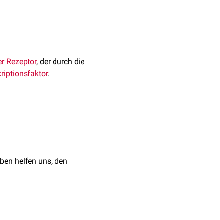
er
Rezeptor
, der durch die
riptionsfaktor
.
rezeptoren
(NR3C2). Das
1.2 lokalisiert ist.
der
Serin/Threonin-
ryliert
und damit
ben helfen uns, den
und der
Natrium-Kalium-