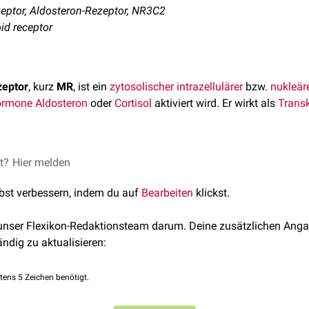
eptor, Aldosteron-Rezeptor, NR3C2
oid receptor
zeptor
, kurz
MR
, ist ein
zytosolischer
intrazellulärer
bzw.
nukleär
ormone
Aldosteron
oder
Cortisol
aktiviert wird. Er wirkt als
Transk
ptor ist das 2. Mitglied der Gruppe C der Unterfamilie 3 der
et?
Hier melden
Kern
en
NR3C2
kodiert, das auf
Chromosom 4
an der Position 4q31.1-3
lbst verbessern, indem du auf
Bearbeiten
klickst.
neralkortikoidrezeptors kommt es zu einer erhöhten
Expression
se Kinase sorgt dafür, dass die
Ubiquitinligase
NEDD4-2
phospho
 unser Flexikon-Redaktionsteam darum. Deine zusätzlichen Anga
ergibt sich eine verminderte Ubiquitinierung des
ENaC
, des
ROMK
ändig zu aktualisieren:
oleküle vor einem Abbau schützt.
tens 5 Zeichen benötigt.