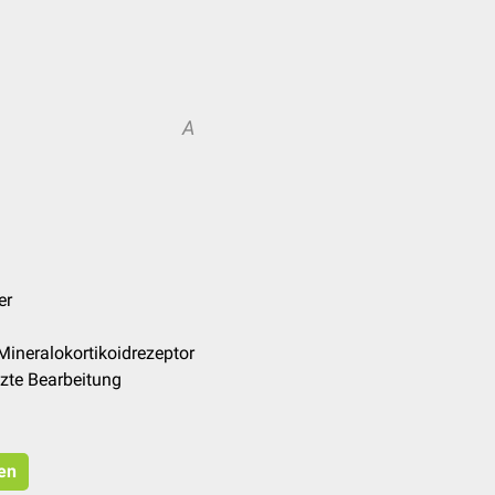
A
er
Mineralokortikoidrezeptor
zte Bearbeitung
ren