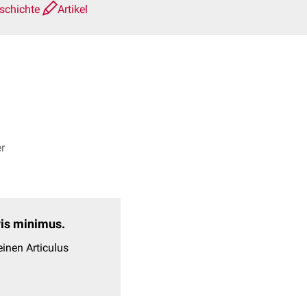
schichte
Artikel
r
evis minimus.
inen Articulus