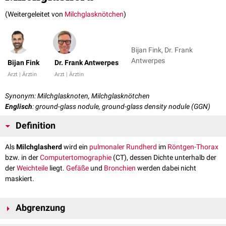
(Weitergeleitet von
Milchglasknötchen
)
Bijan Fink, Dr. Frank
Antwerpes
Bijan Fink
Dr. Frank Antwerpes
Arzt | Ärztin
Arzt | Ärztin
Synonym: Milchglasknoten, Milchglasknötchen
Englisch
: ground-glass nodule, ground-glass density nodule (GGN)
Definition
Als
Milchglasherd
wird ein
pulmonaler
Rundherd
im
Röntgen-Thorax
bzw. in der
Computertomographie
(CT), dessen Dichte unterhalb der
der
Weichteile
liegt.
Gefäße
und
Bronchien
werden dabei nicht
maskiert.
Abgrenzung
Weist der Rundherd zusätzlich solide Anteile auf, spricht man von einem