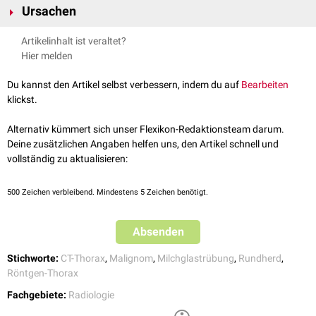
Ursachen
teilsoliden Lungenrundherd.
Mögliche Ursachen eines Milchglasherds sind:
Artikelinhalt ist veraltet?
Präinvasive Adenokarzinomläsionen
:
Atypische adenomatöse
Hier melden
Hyperplasie
(AAH),
Adenokarzinom in situ
(AIS)
Minimalinvasives Adenokarzinom
,
Invasives Adenokarzinom
Du kannst den Artikel selbst verbessern, indem du auf
Bearbeiten
Metastasen
klickst.
infektiöse
oder
inflammatorische
Herde: z.B.
pulmonale
Aspergillose
fokale pulmonale
Hämorrhagie
Alternativ kümmert sich unser Flexikon-Redaktionsteam darum.
fokale
interstitielle
Lungenfibrose
Deine zusätzlichen Angaben helfen uns, den Artikel schnell und
vollständig zu aktualisieren:
siehe auch
:
Milchglastrübung
,
Reticulation Sign
500
Zeichen verbleibend. Mindestens 5 Zeichen benötigt.
Absenden
Stichworte:
CT-Thorax
,
Malignom
,
Milchglastrübung
,
Rundherd
,
Röntgen-Thorax
Fachgebiete:
Radiologie