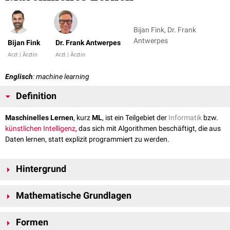
Bijan Fink, Dr. Frank
Antwerpes
Bijan Fink
Dr. Frank Antwerpes
Arzt | Ärztin
Arzt | Ärztin
Englisch
: machine learning
Definition
Maschinelles Lernen
, kurz
ML
, ist ein Teilgebiet der
Informatik
bzw.
künstlichen Intelligenz
, das sich mit Algorithmen beschäftigt, die aus
Daten lernen, statt explizit programmiert zu werden.
Hintergrund
Maschinelles Lernen beschäftigt sich mit Methoden, durch die ein
Mathematische Grundlagen
Computer automatisch Muster und Zusammenhänge in Daten erkennen
und nutzen kann, ohne explizit dafür programmiert worden zu sein. Im
f
(
x
)
=
y
x
Vereinfacht lernt ein ML-Modell eine Funktion
, bei der
die
Unterschied zur klassischen Softwareentwicklung, wo ein
Formen
y
Eingabedaten sind (z.B. Bilddaten, Messwerte, Texte) und
die
Programmierer Regeln und Entscheidungslogik direkt vorgibt, wird beim