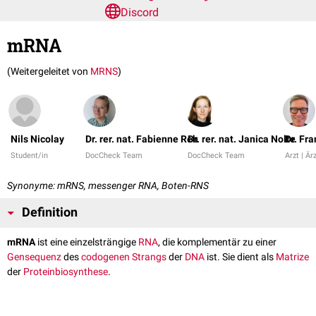
Discord
mRNA
(Weitergeleitet von
MRNS
)
Nils Nicolay
Dr. rer. nat. Fabienne Reh
Dr. rer. nat. Janica Nolte
Dr. Fr
Student/in
DocCheck Team
DocCheck Team
Arzt | Är
Synonyme: mRNS, messenger RNA, Boten-RNS
Definition
mRNA
ist eine einzelsträngige
RNA
, die komplementär zu einer
Gensequenz
des
codogenen Strangs
der
DNA
ist. Sie dient als
Matrize
der
Proteinbiosynthese
.