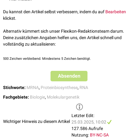
bestimmt. Neben der Länge des Adenin-Schwanzes sind auch andere
Ende einen Poly-Adenin-Schwanz (
Polyadenylierung
) aufweist.
eine
Aminosäure
des synthetisierten Proteins umgeschrieben.
Sequenzen, welche die
posttranskriptionale Kontrolle
beeinflussen,
Du kannst den Artikel selbst verbessern, indem du auf
Bearbeiten
beteiligt.
klickst.
So haben z.B.
AU-reiche Elemente
in der mRNA Einfluss auf Stabilität,
indem Sie die Anlagerung von
Deadenylasen
an den Adenin-Schwanz
Alternativ kümmert sich unser Flexikon-Redaktionsteam darum.
regulieren.
Deine zusätzlichen Angaben helfen uns, den Artikel schnell und
vollständig zu aktualisieren:
500
Zeichen verbleibend. Mindestens 5 Zeichen benötigt.
Absenden
Stichworte:
MRNA
,
Proteinbiosynthese
,
RNA
Fachgebiete:
Biologie
,
Molekulargenetik
Letzter Edit:
Wichtiger Hinweis zu diesem Artikel
25.03.2025, 10:02
127.586 Aufrufe
Nutzung:
BY-NC-SA