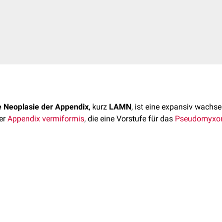
 Neoplasie der Appendix
, kurz
LAMN
, ist eine expansiv wachs
er
Appendix vermiformis
, die eine Vorstufe für das
Pseudomyxom
t um Zufallsbefunde im Rahmen von
Appendektomien
oder Bild
gt durch intraperitoneale
Dissemination
.
erweise distendierte) Appendix mit intraluminalem
Muzin
achweis/-herniation in Appendixwand
oder
Perforation
der Appe
oder
Nachweis von Muzin außerhalb der Appendix ohne Perfora
r LAMN