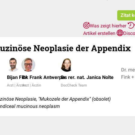
Zitat 
Was zeigt hierher
Artikel erstellen
Disco
uzinöse Neoplasie der Appendix
Dr. me
Fink
Bijan Fink
Dr. Frank Antwerpes
Dr. rer. nat. Janica Nolte
Arzt | Ärztin
Arzt | Ärztin
DocCheck Team
inöse Neoplasie, "Mukozele der Appendix" (obsolet)
endiceal mucinous neoplasm