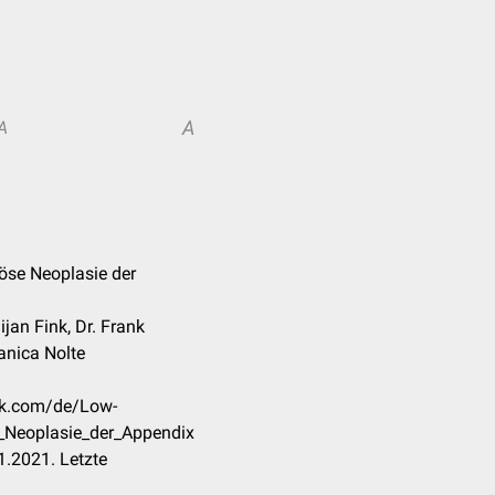
A
A
öse Neoplasie der
ijan Fink, Dr. Frank
Janica Nolte
eck.com/de/Low-
Neoplasie_der_Appendix
.2021. Letzte