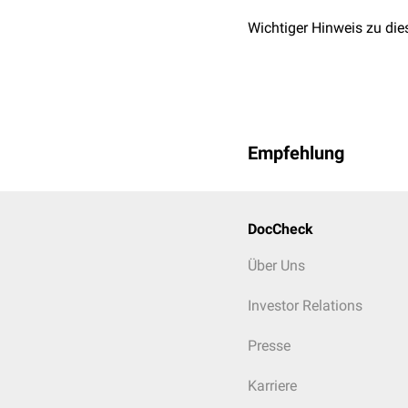
nur intrap
Wichtiger Hinweis zu die
M1
Epithelzel
Empfehlung
DocCheck
Über Uns
Investor Relations
Presse
Karriere