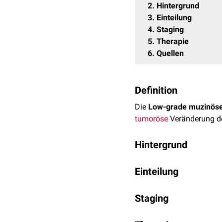
2
Hintergrund
3
Einteilung
4
Staging
5
Therapie
6
Quellen
Definition
Die
Low-grade muzinöse
tumoröse
Veränderung d
Hintergrund
Es handelt sich zumeis
Einteilung
Die
Metastasierung
erfol
LAMN Typ I: (möglich
Staging
LAMN Typ II: Muzinn
Umgebungsreaktion
TNM-Klassifikation
de