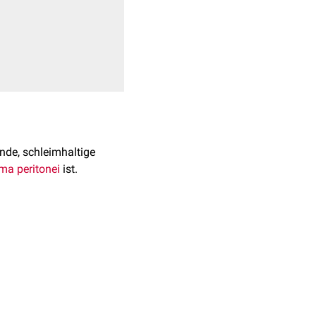
ende, schleimhaltige
a peritonei
ist.
gebungen des
Abdomens
.
ndixwand mit
tionsnachweis