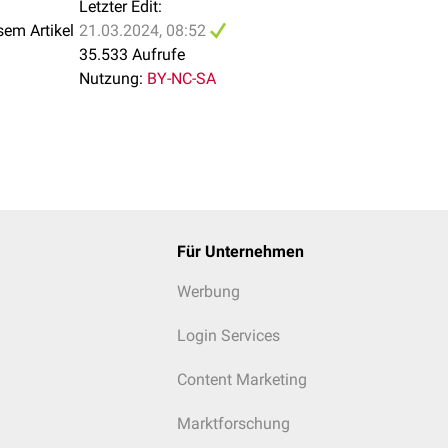
Letzter Edit:
eritoneales azelluläres Muzin (M1a), nur interaperitoneale Meta
sem Artikel
21.03.2024, 08:52
len (M1b), nicht peritoneale Metastasen (M1c)
35.533 Aufrufe
Nutzung:
BY-NC-SA
Für Unternehmen
Werbung
Login Services
Content Marketing
Marktforschung