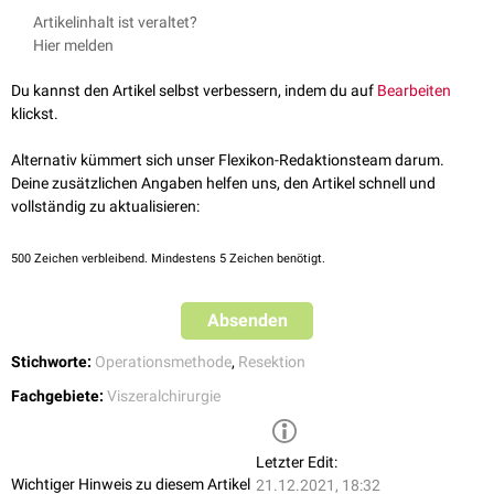
gangränös
Heise, M. (Ed.). (2015). Viszeralchirurgie Fragen Und Antworten:
Artikelinhalt ist veraltet?
perforiert
1200 Fakten für die Facharztprüfung Viszeralchirurgie und
Hier melden
Neoplasien
der Appendix
Allgemeinchirurgie. Springer.
https://doi.org/10.1007/978-3-642-
Adenome
54761-4
Du kannst den Artikel selbst verbessern, indem du auf
Bearbeiten
Low-grade muzinöse Neoplasie der Appendix
Schwienbacher S, Glatzle J, Küper M, et al. Laparoskopische
klickst.
("
Appendixmukozele
")
coecalpolresektion bei appendixtumoren. Z Gastroenterol.
2011;49(08):s-0031-1285500.
Alternativ kümmert sich unser Flexikon-Redaktionsteam darum.
Deine zusätzlichen Angaben helfen uns, den Artikel schnell und
vollständig zu aktualisieren:
500
Zeichen verbleibend. Mindestens 5 Zeichen benötigt.
Absenden
Stichworte:
Operationsmethode
,
Resektion
Fachgebiete:
Viszeralchirurgie
Letzter Edit:
Wichtiger Hinweis zu diesem Artikel
21.12.2021, 18:32