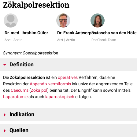
Zökalpolresektion
Dr. med. Ibrahim Güler
Dr. Frank Antwerpes
Natascha van den Höfe
Arzt | Ärztin
Arzt | Ärztin
DocCheck Team
Synonym: Coecalpolresektion
Definition
Die
Zökalpolresektion
ist ein
operatives
Verfahren, das eine
Resektion der
Appendix vermiformis
inklusive der angrenzenden Teile
des
Caecums
(
Zökalpol
) beinhaltet. Der Eingriff kann sowohl mittels
Laparotomie
als auch
laparoskopisch
erfolgen.
Indikation
fortgeschrittene
Appendizitis
Quellen
mit Beteiligung des
Coecalpols
bzw. basisüberschreitend