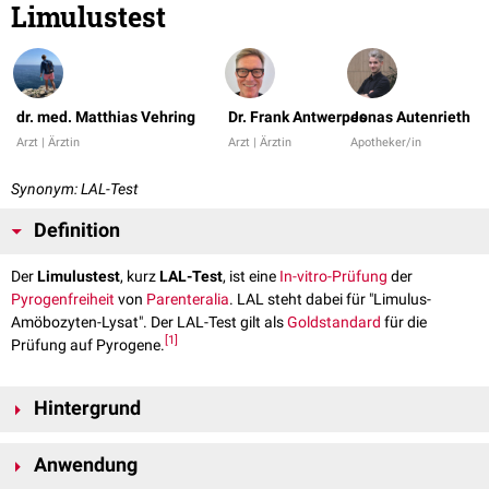
Limulustest
dr. med. Matthias Vehring
Dr. Frank Antwerpes
Jonas Autenrieth
Arzt | Ärztin
Arzt | Ärztin
Apotheker/in
Synonym: LAL-Test
Definition
Der
Limulustest
, kurz
LAL-Test
, ist eine
In-vitro-Prüfung
der
Pyrogenfreiheit
von
Parenteralia
. LAL steht dabei für "Limulus-
Amöbozyten-Lysat". Der LAL-Test gilt als
Goldstandard
für die
[
1
]
Prüfung auf Pyrogene.
Hintergrund
Lipopolysaccharide
(LPS) aus der
Zellwand
gramnegativer
Anwendung
Stäbchenbakterien
reagieren mit einem Gel-bildenden Protein aus